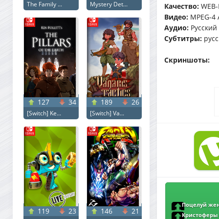
The Family ...
Mystery Det...
Качество:
WEB-
Видео:
MPEG-4 A
Аудио:
Русский (
Субтитры:
русс
Скриншоты:
127
34
189
26
[Switch] Ke...
[Switch] Va...
Поцелуй женщ
119
23
146
21
Woman (2025) WEB
Кристоферы /