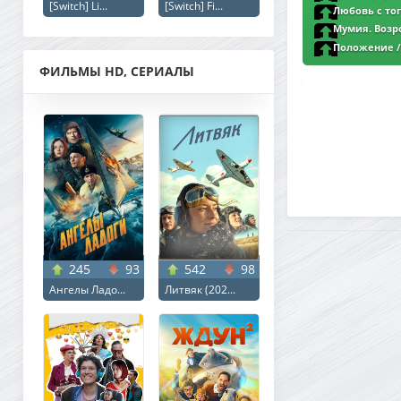
[Switch] Li...
[Switch] Fi...
| L
Любовь с того
(2025) WEB-DL 1080
Мумия. Возро
WEB-DL 1080p от 
Положение / 
WEB-DL 1080p | L
ФИЛЬМЫ HD, СЕРИАЛЫ
245
93
542
98
Ангелы Ладо...
Литвяк (202...