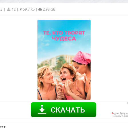
23
|
12
|
59.7 Kb
|
2.93 GB
025