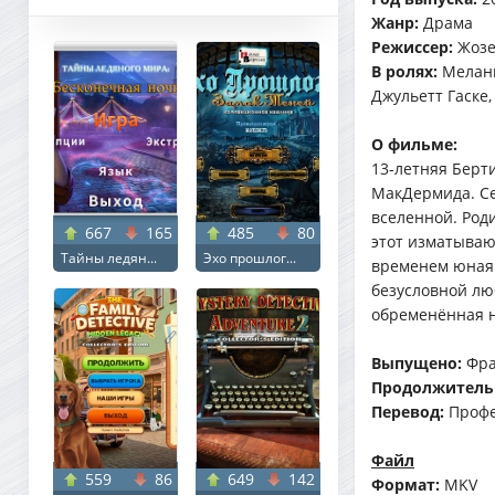
Жанр:
Драма
Режиссер:
Жозе
В ролях:
Мелани
Джульетт Гаске
О фильме:
13-летняя Берт
МакДермида. Се
вселенной. Род
667
165
485
80
этот изматываю
Тайны ледян...
Эхо прошлог...
временем юная 
безусловной лю
обременённая н
Выпущено:
Фран
Продолжитель
Перевод:
Профе
Файл
559
86
649
142
Формат:
MKV