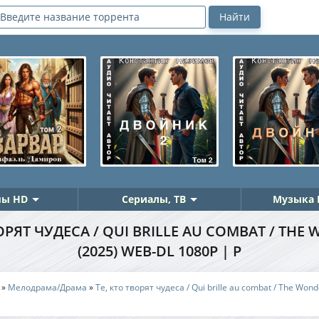
ы HD
Сериалы, ТВ
Музыка 
ВОРЯТ ЧУДЕСА / QUI BRILLE AU COMBAT / THE
(2025) WEB-DL 1080P | P
»
Мелодрама/Драма
»
Те, кто творят чудеса / Qui brille au combat / The Won