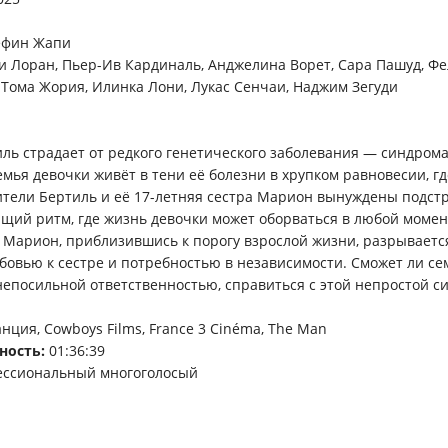
фин Жапи
 Лоран, Пьер-Ив Кардиналь, Анджелина Ворет, Сара Пашуд, Фе
, Тома Жория, Илинка Лони, Лукас Сенчаи, Наджим Зегуди
иль страдает от редкого генетического заболевания — синдром
мья девочки живёт в тени её болезни в хрупком равновесии, гд
ители Бертиль и её 17-летняя сестра Марион вынуждены подст
щий ритм, где жизнь девочки может оборваться в любой момент
Марион, приблизившись к порогу взрослой жизни, разрываетс
бовью к сестре и потребностью в независимости. Сможет ли се
епосильной ответственностью, справиться с этой непростой с
ция, Cowboys Films, France 3 Cinéma, The Man
ность:
01:36:39
ссиональный многоголосый