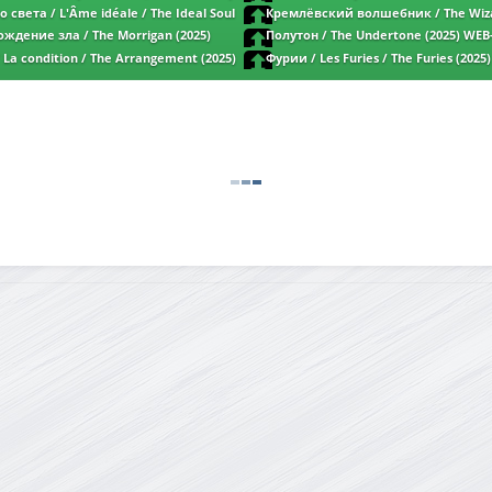
DL 1080p | P
 света / L'Âme idéale / The Ideal Soul
Кремлёвский волшебник / The Wiza
p | L
Kremlin / Le mage du Kremlin (2025) WEB-
ждение зла / The Morrigan (2025)
Полутон / The Undertone (2025) WEB
New-Team | D | Paragraph Media
La condition / The Arrangement (2025)
Фурии / Les Furies / The Furies (2025
L