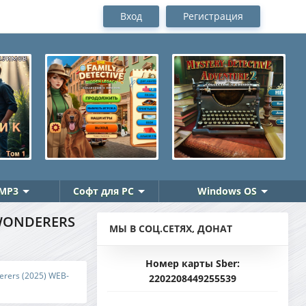
Вход
Регистрация
MP3
Софт для PC
Windows OS
 WONDERERS
МЫ В СОЦ.СЕТЯХ, ДОНАТ
Номер карты Sber:
derers (2025) WEB-
2202208449255539