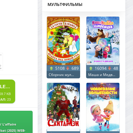
МУЛЬТФИЛЬМЫ
5108
689
16094
48
Сборник мул...
Маша и Медв...
СКАЧАТЬ ТОРРЕНТ ТЕ, КТО ТВОРЯТ ЧУДЕСА / QUI BRILLE AU COMBAT / THE WONDERERS (2025) WEB-DL 1080P | P
59.7 KB
АЛ:
23
 L'affaire
 1080p | L
at (2025) WEB-