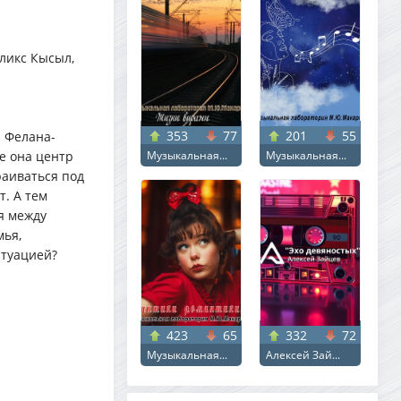
ликс Кысыл,
353
77
201
55
а Фелана-
е она центр
Музыкальная...
Музыкальная...
раиваться под
. А тем
я между
мья,
итуацией?
423
65
332
72
Музыкальная...
Алексей Зай...