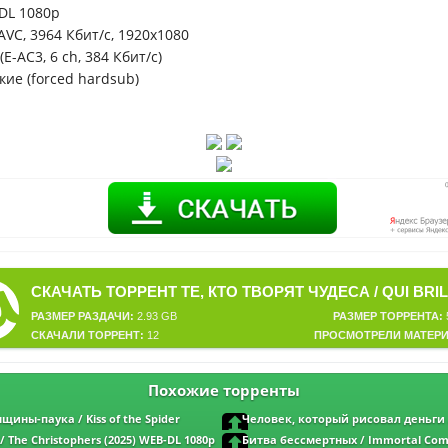
DL 1080p
VC, 3964 Кбит/с, 1920x1080
E-AC3, 6 ch, 384 Кбит/с)
кие (forced hardsub)
РАЗМЕР РАЗДАЧИ:
2.93 GB
РАЗМЕР ТОРРЕНТА:
СКАЧАЛИ ТОРРЕНТ:
12
ПРОСМОТРЕЛИ МАТЕРИ
Похожие торренты
ины-паука / Kiss of the Spider
Человек, который рисовал деньги /
-DL 1080p | D
Bojarski / The Money Maker (2025) WEB-DL
 The Christophers (2025) WEB-DL 1080p
Битва бессмертных / Immortal Comb