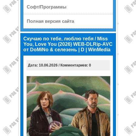
Софт/Программы
Полная версия сайта
Скучаю по тебе, люблю тебя / Miss
You, Love You (2026) WEB-DLRip-AVC
от DoMiNo & селезень | D | WinMedia
Дата: 10.06.2026 / Комментариев: 0