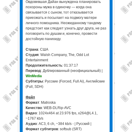
Овдовевшая Дайан вынуждена планировать
похороны мужа в одиночку — когда она
связывается с сыном, тот отказывается
приезжать и посылает на подмогу матери
личного помощника. Неожиданному тандему
предстоит как следует узнать друг друга, не раз
поговорить по душам и, конечно, провести
достойную панихиду.
Страна
: США
Студия
: Walsh Company, The, Odd Lot
Entertainment
Продолжительность
: 01:37:17
Перевод
: Дублированный (неофициальный) |
WinMedia
Субтитры
: Русские (Forced, Full Ai), Английские
(Full, SDH)
Файл
Формат
: Matroska
Качество
: WEB-DLRip-AVC
Видео
: 1024x464 at 23.976 fps, x264@L4.1,
~1767 kb/s
Аудио
: AC3, 6 ch, ~384 kb/s - | Русский |
Формат субтитров
: softsub (SRT)