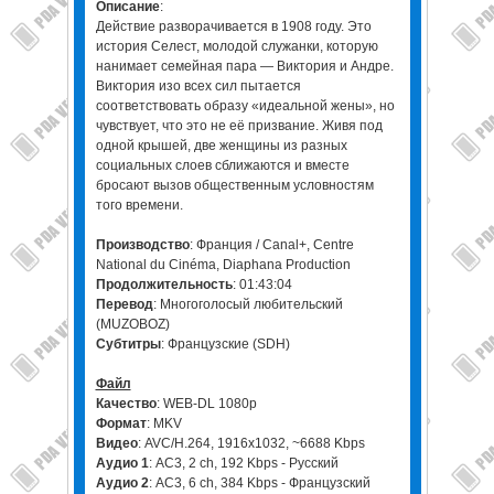
Описание
:
Действие разворачивается в 1908 году. Это
история Селест, молодой служанки, которую
нанимает семейная пара — Виктория и Андре.
Виктория изо всех сил пытается
соответствовать образу «идеальной жены», но
чувствует, что это не её призвание. Живя под
одной крышей, две женщины из разных
социальных слоев сближаются и вместе
бросают вызов общественным условностям
того времени.
Производство
: Франция / Canal+, Centre
National du Cinéma, Diaphana Production
Продолжительность
: 01:43:04
Перевод
: Многоголосый любительский
(MUZOBOZ)
Субтитры
: Французские (SDH)
Файл
Качество
: WEB-DL 1080p
Формат
: MKV
Видео
: AVC/H.264, 1916x1032, ~6688 Kbps
Аудио 1
: AC3, 2 ch, 192 Kbps - Русский
Аудио 2
: AC3, 6 ch, 384 Kbps - Французский