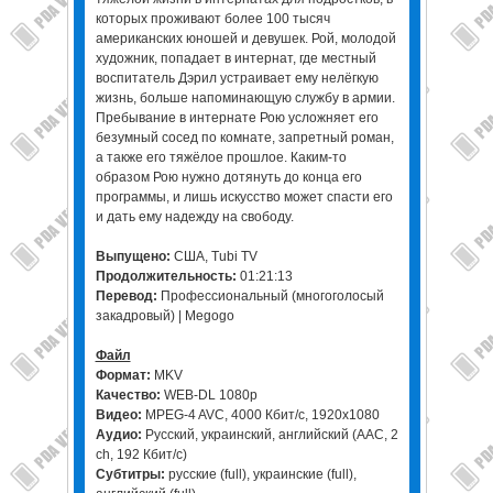
которых проживают более 100 тысяч
американских юношей и девушек. Рой, молодой
художник, попадает в интернат, где местный
воспитатель Дэрил устраивает ему нелёгкую
жизнь, больше напоминающую службу в армии.
Пребывание в интернате Рою усложняет его
безумный сосед по комнате, запретный роман,
а также его тяжёлое прошлое. Каким-то
образом Рою нужно дотянуть до конца его
программы, и лишь искусство может спасти его
и дать ему надежду на свободу.
Выпущено:
США, Tubi TV
Продолжительность:
01:21:13
Перевод:
Профессиональный (многоголосый
закадровый) | Megogo
Файл
Формат:
MKV
Качество:
WEB-DL 1080p
Видео:
MPEG-4 AVC, 4000 Кбит/с, 1920x1080
Аудио:
Русский, украинский, английский (AAC, 2
ch, 192 Кбит/с)
Субтитры:
русские (full), украинские (full),