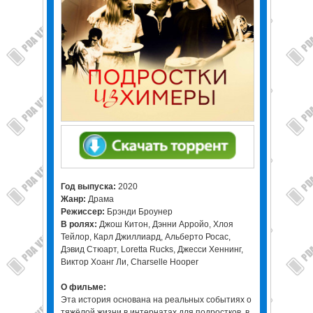
Год выпуска:
2020
Жанр:
Драма
Режиссер:
Брэнди Броунер
В ролях:
Джош Китон, Дэнни Арройо, Хлоя
Тейлор, Карл Джиллиард, Альберто Росас,
Дэвид Стюарт, Loretta Rucks, Джесси Хеннинг,
Виктор Хоанг Ли, Charselle Hooper
О фильме:
Эта история основана на реальных событиях о
тяжёлой жизни в интернатах для подростков, в