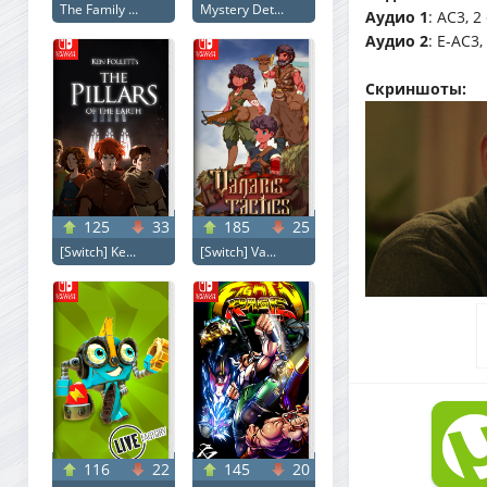
The Family ...
Mystery Det...
Аудио 1
: AC3, 2
Аудио 2
: E-AC3
Скриншоты:
125
33
185
25
[Switch] Ke...
[Switch] Va...
116
22
145
20