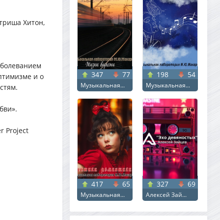
атриша Хитон,
аболеванием
347
77
198
54
птимизме и о
Музыкальная...
Музыкальная...
стям.
бви».
r Project
417
65
327
69
Музыкальная...
Алексей Зай...