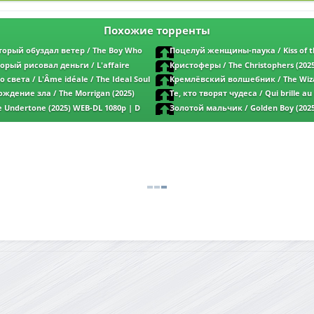
Похожие торренты
орый обуздал ветер / The Boy Who
Поцелуй женщины-паука / Kiss of t
d (2019) WEB-DL 1080p | HDRezka
Woman (2025) WEB-DL 1080p | D
орый рисовал деньги / L'affaire
Кристоферы / The Christophers (202
ney Maker (2025) WEB-DL 1080p | L
| L
 света / L'Âme idéale / The Ideal Soul
Кремлёвский волшебник / The Wiza
p | L
Kremlin / Le mage du Kremlin (2025) WEB-
ждение зла / The Morrigan (2025)
Те, кто творят чудеса / Qui brille a
New-Team | D | Paragraph Media
Wonderers (2025) WEB-DL 1080p | P
 Undertone (2025) WEB-DL 1080p | D
Золотой мальчик / Golden Boy (2025
L