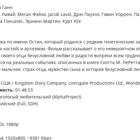
н Ганн
и Ливай, Меган Фэйхи, Jacob Laval, Дрю Пауэлл, Гэвин Уоррен, П
за Гонсалес, Эрианн Мартин, Курт Юе
ка по имени Остин, который родился с редким генетическим з
х костей) и аутизмом. Фильм рассказывает о его невероятном о
т своего отца безусловной любви и радости вопреки всем трудно
ся на реальных событиях, описанных в книге Скотта М. ЛеРетта
мальчик: страх отца, мужество сына и история безусловной лю
: США / Kingdom Story Company, Lionsgate Productions Ltd., Wonde
ность
: 01:48:53
оголосый любительский (AlphaProject)
лийские (Full, SDH)
DL 1080p
64, 1920x800, ~9381 Kbps