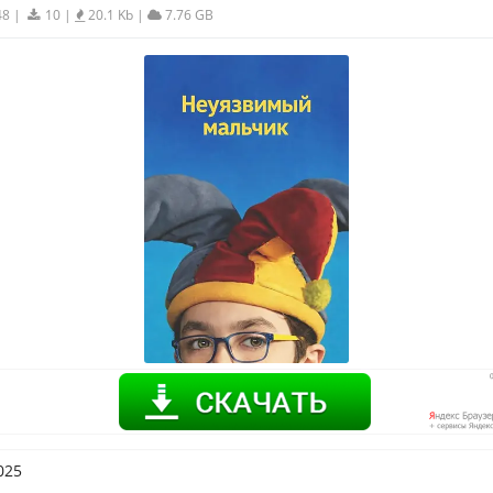
48
|
10
|
20.1 Kb
|
7.76 GB
025