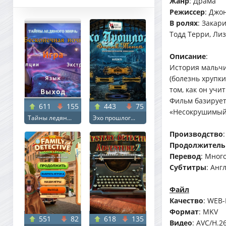
Жанр
: Драма
Режиссер
: Джо
В ролях
: Закар
Тодд Терри, Ли
Описание
:
История мальчи
(болезнь хрупки
том, как он учи
Фильм базирует
611
155
443
75
«Несокрушимый 
Тайны ледян...
Эхо прошлог...
Производство
Продолжитель
Перевод
: Мног
Субтитры
: Анг
Файл
Качество
: WEB-
Формат
: MKV
551
82
618
135
Видео
: AVC/H.2