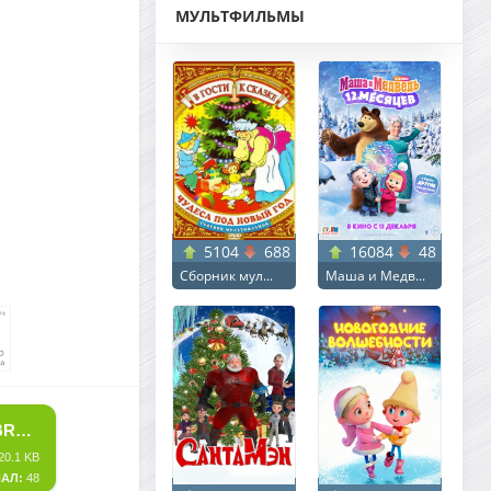
МУЛЬТФИЛЬМЫ
5104
688
16084
48
Сборник мул...
Маша и Медв...
СКАЧАТЬ ТОРРЕНТ НЕУЯЗВИМЫЙ МАЛЬЧИК / THE UNBREAKABLE BOY (2025) WEB-DL 1080P | L
20.1 KB
АЛ:
48