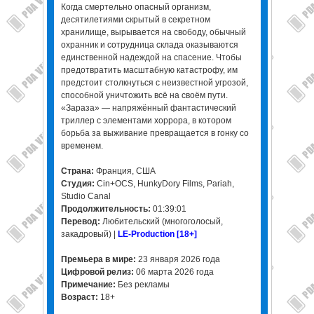
Когда смертельно опасный организм,
десятилетиями скрытый в секретном
хранилище, вырывается на свободу, обычный
охранник и сотрудница склада оказываются
единственной надеждой на спасение. Чтобы
предотвратить масштабную катастрофу, им
предстоит столкнуться с неизвестной угрозой,
способной уничтожить всё на своём пути.
«Зараза» — напряжённый фантастический
триллер с элементами хоррора, в котором
борьба за выживание превращается в гонку со
временем.
Страна:
Франция, США
Студия:
Cin+OCS, HunkyDory Films, Pariah,
Studio Canal
Продолжительность:
01:39:01
Перевод:
Любительский (многоголосый,
закадровый) |
LE-Production [18+]
Премьера в мире:
23 января 2026 года
Цифровой релиз:
06 марта 2026 года
Примечание:
Без рекламы
Возраст:
18+