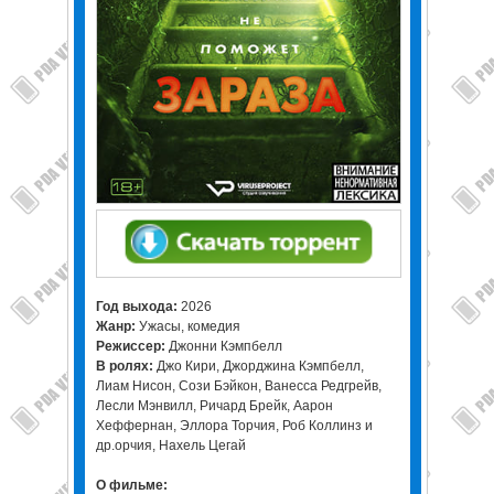
Год выхода:
2026
Жанр:
Ужасы, комедия
Режиссер:
Джонни Кэмпбелл
В ролях:
Джо Кири, Джорджина Кэмпбелл,
Лиам Нисон, Сози Бэйкон, Ванесса Редгрейв,
Лесли Мэнвилл, Ричард Брейк, Аарон
Хеффернан, Эллора Торчия, Роб Коллинз и
др.орчия, Нахель Цегай
О фильме: