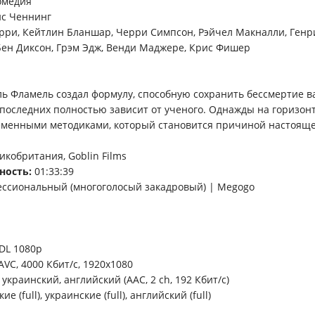
омедия
с Ченнинг
рри, Кейтлин Бланшар, Черри Симпсон, Рэйчел Макналли, Генр
Бен Диксон, Грэм Эдж, Венди Маджере, Крис Фишер
ь Фламель создал формулу, способную сохранить бессмертие в
 последних полностью зависит от ученого. Однажды на горизон
еменными методиками, который становится причиной настояще
кобритания, Goblin Films
ность:
01:33:39
ссиональный (многоголосый закадровый) | Megogo
DL 1080p
VC, 4000 Кбит/с, 1920x1080
 украинский, английский (AAC, 2 ch, 192 Кбит/с)
кие (full), украинские (full), английский (full)