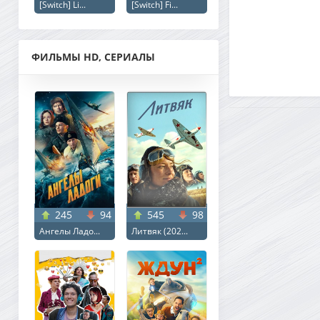
[Switch] Li...
[Switch] Fi...
ФИЛЬМЫ HD, СЕРИАЛЫ
245
94
545
98
Ангелы Ладо...
Литвяк (202...