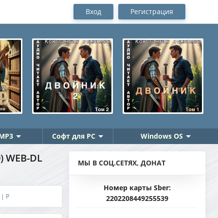
Вход
Регистрация
MP3
Софт для PC
Windows OS
) WEB-DL
МЫ В СОЦ.СЕТЯХ, ДОНАТ
Номер карты Sber:
 | P
2202208449255539