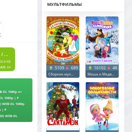
МУЛЬТФИЛЬМЫ
СКАЧАТЬ ТОРРЕНТ СТАРОЙ ЗАКАЛКИ / СТАРАЯ КРОВЬ / OLD BLOOD (2020) WEB-DL 1080P | P
60.8 KB
5109
689
16102
48
АЛ:
64
Сборник мул...
Маша и Медв...
EB-DL 1080p от
DL 1080p | P
5) WEB-DL 1080p
 | P
020) WEB-DL