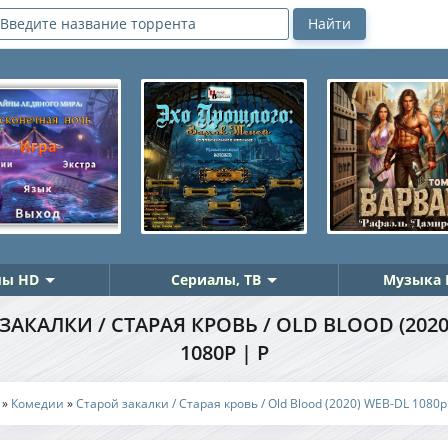
ы HD
Сериалы, ТВ
Музыка 
ЗАКАЛКИ / СТАРАЯ КРОВЬ / OLD BLOOD (2020
1080P | P
»
Комедии
»
Старой закалки / Старая кровь / Old Blood (2020) WEB-DL 1080p