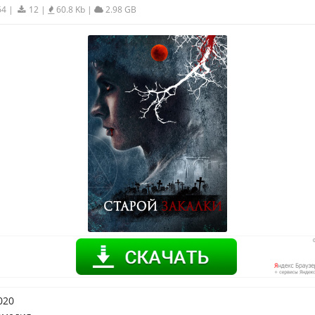
64
|
12
|
60.8 Kb
|
2.98 GB
020