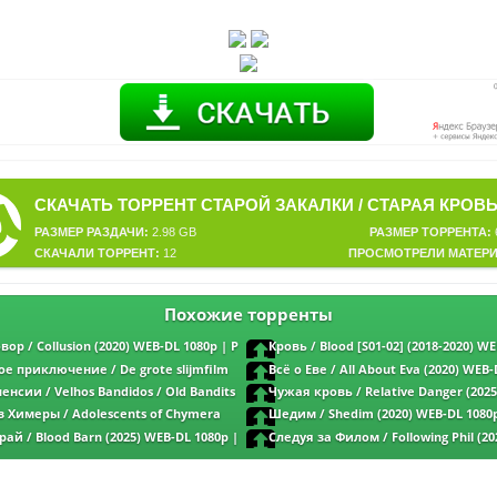
РАЗМЕР РАЗДАЧИ:
2.98 GB
РАЗМЕР ТОРРЕНТА:
СКАЧАЛИ ТОРРЕНТ:
12
ПРОСМОТРЕЛИ МАТЕРИ
Похожие торренты
вор / Collusion (2020) WEB-DL 1080p | P
Кровь / Blood [S01-02] (2018-2020) W
ExKinoRay | P | SDI Media
е приключение / De grote slijmfilm
Всё о Еве / All About Eva (2020) WEB-
0p | D
нсии / Velhos Bandidos / Old Bandits
Чужая кровь / Relative Danger (202
p | L
| P
 Химеры / Adolescents of Chymera
Шедим / Shedim (2020) WEB-DL 1080p
0p | P
ай / Blood Barn (2025) WEB-DL 1080p |
Следуя за Филом / Following Phil (2
1080p | P