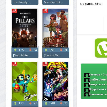
The Family ...
Mystery Det...
Скриншоты:
129
34
191
26
[Switch] Ke...
[Switch] Va...
Заговор / Сго
Слайм. Липко
(2020) WEB-DL 108
Бандиты на пе
(2026) WEB-DL 1080
Подростки из
(2020) WEB-DL 108
Кровавый сар
L1
121
23
148
21