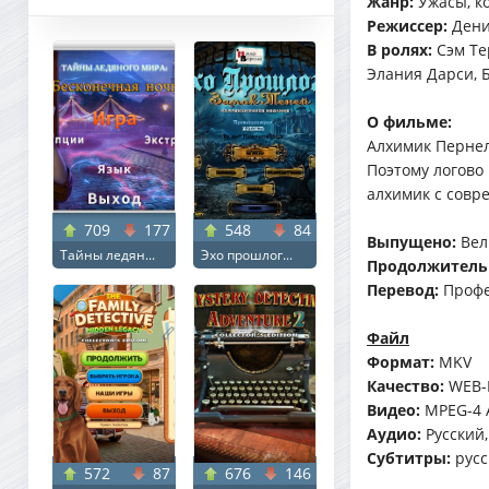
Жанр:
Ужасы, к
Режиссер:
Дени
В ролях:
Сэм Те
Элания Дарси, 
О фильме:
Алхимик Пернел
Поэтому логово
алхимик с совр
709
177
548
84
Выпущено:
Вели
Тайны ледян...
Эхо прошлог...
Продолжитель
Перевод:
Профе
Файл
Формат:
MKV
Качество:
WEB-
Видео:
MPEG-4 A
Аудио:
Русский,
Субтитры:
русс
572
87
676
146