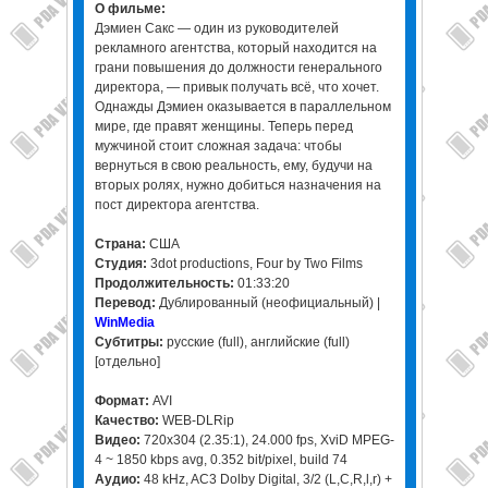
О фильме:
Дэмиен Сакс — один из руководителей
рекламного агентства, который находится на
грани повышения до должности генерального
директора, — привык получать всё, что хочет.
Однажды Дэмиен оказывается в параллельном
мире, где правят женщины. Теперь перед
мужчиной стоит сложная задача: чтобы
вернуться в свою реальность, ему, будучи на
вторых ролях, нужно добиться назначения на
пост директора агентства.
Страна:
США
Студия:
3dot productions, Four by Two Films
Продолжительность:
01:33:20
Перевод:
Дублированный (неофициальный) |
WinMedia
Субтитры:
русские (full), английские (full)
[отдельно]
Формат:
AVI
Качество:
WEB-DLRip
Видео:
720x304 (2.35:1), 24.000 fps, XviD MPEG-
4 ~ 1850 kbps avg, 0.352 bit/pixel, build 74
Аудио:
48 kHz, AC3 Dolby Digital, 3/2 (L,C,R,l,r) +