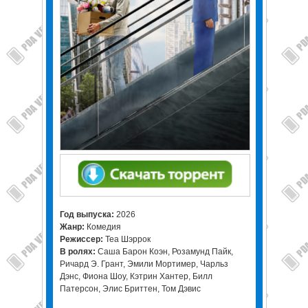
Год выпуска:
2026
Жанр:
Комедия
Режиссер:
Теа Шэррок
В ролях:
Саша Барон Коэн, Розамунд Пайк,
Ричард Э. Грант, Эмили Мортимер, Чарльз
Дэнс, Фиона Шоу, Кэтрин Хантер, Билл
Патерсон, Элис Бриттен, Том Дэвис