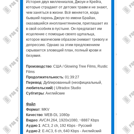
История двух миллениалов, Джоуи и Крейга,
которые страдают от детских травм и не знают,
чем заняться в жизни. Всё меняется, когда
бывший парень Джоуи по имени Брайан,
оказавшийся инопланетянином, приглашает их
в свой особняк в пустыне. Он предлагает им
исцеление с помощью своего щупальца,
которое магическим образом снимает тревогу и
депрессию. Однако за этим предложением
скрывается зловещий план, полный крови и
безумия.
Производство
: США / Glowing Tree Films, Rustic
Films
Продолжительность
: 01:39:27
Перевод
: Дублированный (неофициальный,
любительский
) | Ultradox Studio
Субтитры
: Английские
Файл
Формат
: MKV
Качество
: WEB-DL 1080p
Видео
: AVC/H.264, 1920x1080, ~8887 Kbps
Аудио 1
: AC3, 2 ch, 192 Kbps - Русский
Аудио 2
: E-AC3, 6 ch, 640 Kbps - Английский