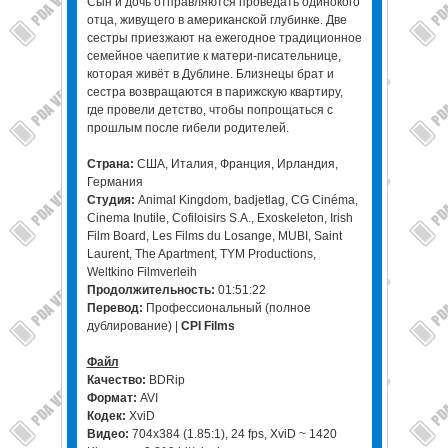
Сын и дочь отправляются проведать одинокого
отца, живущего в американской глубинке. Две
сестры приезжают на ежегодное традиционное
семейное чаепитие к матери-писательнице,
которая живёт в Дублине. Близнецы брат и
сестра возвращаются в парижскую квартиру,
где провели детство, чтобы попрощаться с
прошлым после гибели родителей.
Страна:
США, Италия, Франция, Ирландия,
Германия
Студия:
Animal Kingdom, badjetlag, CG Cinéma,
Cinema Inutile, Cofiloisirs S.A., Exoskeleton, Irish
Film Board, Les Films du Losange, MUBI, Saint
Laurent, The Apartment, TYM Productions,
Weltkino Filmverleih
Продолжительность:
01:51:22
Перевод:
Профессиональный (полное
дублирование) |
CPI Films
Файл
Качество:
BDRip
Формат:
AVI
Кодек:
XviD
Видео:
704x384 (1.85:1), 24 fps, XviD ~ 1420