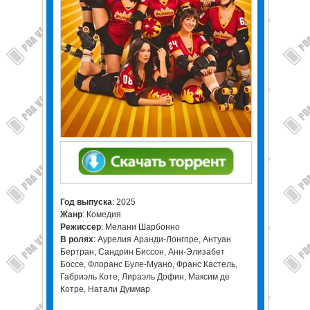
Год выпуска
: 2025
Жанр
: Комедия
Режиссер
: Мелани Шарбонно
В ролях
: Аурелия Аранди-Лонгпре, Антуан
Бертран, Сандрин Биссон, Анн-Элизабет
Боссе, Флоранс Буле-Муано, Франс Кастель,
Габриэль Коте, Лираэль Дофин, Максим де
Котре, Натали Думмар