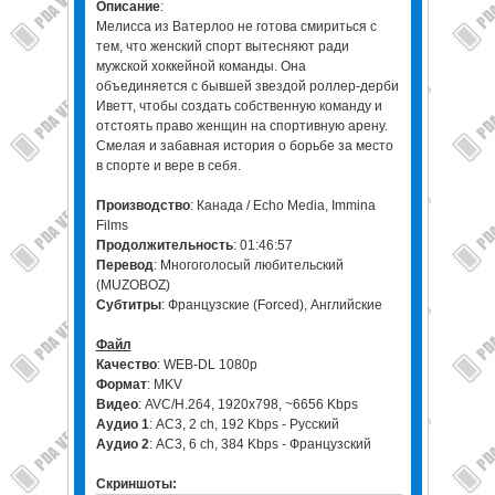
Описание
:
Мелисса из Ватерлоо не готова смириться с
тем, что женский спорт вытесняют ради
мужской хоккейной команды. Она
объединяется с бывшей звездой роллер-дерби
Иветт, чтобы создать собственную команду и
отстоять право женщин на спортивную арену.
Смелая и забавная история о борьбе за место
в спорте и вере в себя.
Производство
: Канада / Echo Media, Immina
Films
Продолжительность
: 01:46:57
Перевод
: Многоголосый любительский
(MUZOBOZ)
Субтитры
: Французские (Forced), Английские
Файл
Качество
: WEB-DL 1080p
Формат
: MKV
Видео
: AVC/H.264, 1920x798, ~6656 Kbps
Аудио 1
: AC3, 2 ch, 192 Kbps - Русский
Аудио 2
: AC3, 6 ch, 384 Kbps - Французский
Скриншоты: