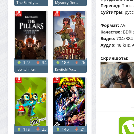
The Family ...
Mystery Det...
Перевод:
Профе
Субтитры:
русс
Формат:
AVI
Качество:
BDRi
Видео:
704x384 (
Аудио:
48 kHz, A
Скриншоты:
127
34
189
26
[Switch] Ke...
[Switch] Va...
119
23
146
21