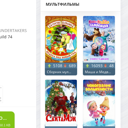
МУЛЬТФИЛЬМЫ
4-UNDERTAKERS
uild 74
5108
689
16093
48
Сборник мул...
Маша и Медв...
СКАЧАТЬ ТОРРЕНТ БЕРЛИНСКИЙ ГЕРОЙ / DER HELD VOM BAHNHOF FRIEDRICHSTRASSE / THE HERO OF FRIEDRICHSTRASSE STATION (2025) BDRIP ОТ NEW-TEAM | D | ПИФАГОР
60.1 KB