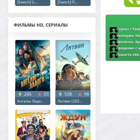
[Switch] Li...
[Switch] Fi...
ФИЛЬМЫ HD, СЕРИАЛЫ
Стукач / Yada
New-Team | Pazl V
Хэллоуин. Но
(2025) BDRip от M
Заклятье. Кро
the Exorcist (202
Свидание с 
the Hour (2023) B
Планета обез
Planet of the Ape
Head Sound
245
93
538
98
Ангелы Ладо...
Литвяк (202...