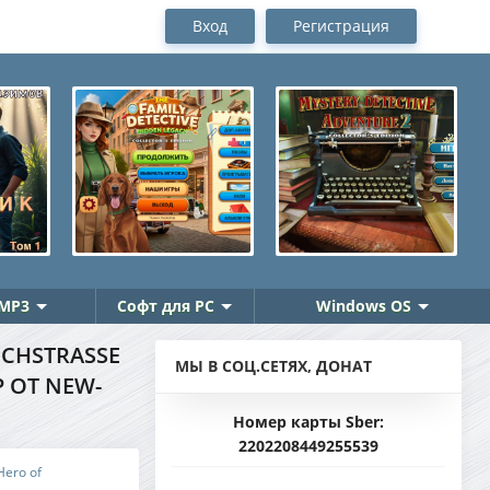
Вход
Регистрация
MP3
Софт для PC
Windows OS
HSTRASSE /
МЫ В СОЦ.СЕТЯХ, ДОНАТ
 ОТ NEW-T
Номер карты Sber:
2202208449255539
Hero of