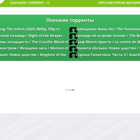
СКАЧАЛИ ТОРРЕНТ:
22
ПРОСМОТРЕЛИ МАТЕРИ
Похожие торренты
ng: The Snitch (2025) BDRip 720p от
Завещание Анны Ли / The Testamen
oice | Theatrical Cut
(2025) WEB-DLRip-AVC от New-Team | L 
чной кошмар / Night of the Reaper
Баллада об острове Уоллис / The Bal
egaPeer | D | Paragraph Media
Island (2025) BDRip от MegaPeer | P | Re
вь экзорциста / The Crucifix: Blood of
Граф Монте-Кристо / Le comte de Mo
5) BDRip от MegaPeer | P | OKKO
The Count of Monte-Cristo (2024) BDRip 
монстром / Женщина часа / Woman of
Планета обезьян: Новое царство / 
селезень | D | Пифагор
DRip от New-Team | LE-Production
Planet of the Apes (2024) BDRip от New-T
ьян: Новое царство / Kingdom of the
Стражи Галактики. Часть 3 / Guardi
Head Sound
s (2024) BDRip от New-Team | D | Red
Galaxy Vol. 3 (2023) BDRip от New-Team |