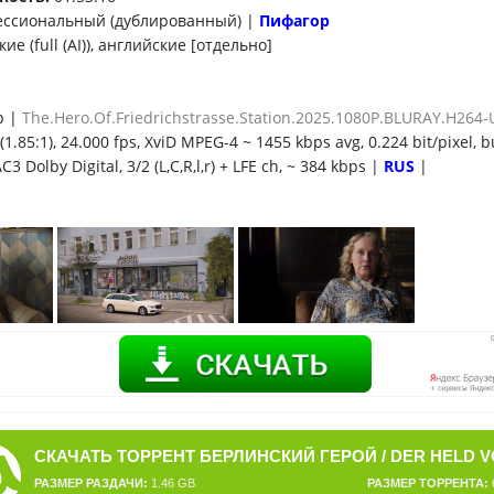
ссиональный (дублированный) |
Пифагор
кие (full (AI)), английские [отдельно]
p |
The.Hero.Of.Friedrichstrasse.Station.2025.1080P.BLURAY.H26
1.85:1), 24.000 fps, XviD MPEG-4 ~ 1455 kbps avg, 0.224 bit/pixel, b
C3 Dolby Digital, 3/2 (L,C,R,l,r) + LFE ch, ~ 384 kbps |
RUS
|
РАЗМЕР РАЗДАЧИ:
1.46 GB
РАЗМЕР ТОРРЕНТА: