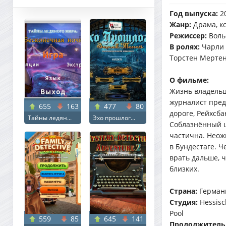
Год выпуска:
2
Жанр:
Драма, к
Режиссер:
Воль
В ролях:
Чарли 
Торстен Мертен
О фильме:
Жизнь владельц
журналист пред
655
163
477
80
дороге, Рейхсб
Тайны ледян...
Эхо прошлог...
Соблазнённый щ
частична. Неож
в Бундестаге. 
врать дальше, 
близких.
Страна:
Герман
Студия:
Hessisc
Pool
559
85
645
141
Продолжитель