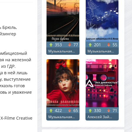
ь Брюль,
Айзингер
353
77
201
55
Музыкальная...
Музыкальная...
 амбициозный
тая на железной
 из ГДР.
а в ней лишь
у, выступление
ихаэль готов
бовь и уважение
422
65
330
71
Музыкальная...
Алексей Зай...
X-Filme Creative