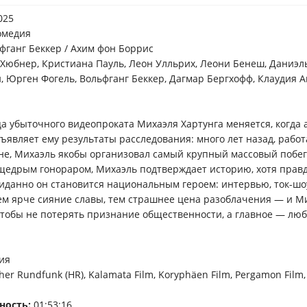
025
омедия
фганг Беккер / Ахим фон Боррис
Хюбнер, Кристиана Пауль, Леон Улльрих, Леони Бенеш, Даниэл
, Юрген Фогель, Вольфганг Беккер, Дагмар Бергхофф, Клаудия 
а убыточного видеопроката Михаэля Хартунга меняется, когда
ъявляет ему результаты расследования: много лет назад, рабо
ане, Михаэль якобы организовал самый крупный массовый побег
едрым гонораром, Михаэль подтверждает историю, хотя правд
иданно он становится национальным героем: интервью, ток-шо
Чем ярче сияние славы, тем страшнее цена разоблачения — и М
чтобы не потерять признание общественности, а главное — лю
ия
her Rundfunk (HR), Kalamata Film, Koryphäen Film, Pergamon Film, 
ность:
01:53:16