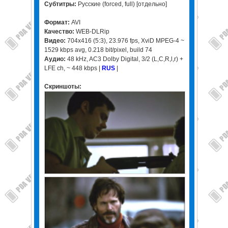
Субтитры:
Русские (forced, full) [отдельно]
Формат:
AVI
Качество:
WEB-DLRip
Видео:
704x416 (5:3), 23.976 fps, XviD MPEG-4 ~
1529 kbps avg, 0.218 bit/pixel, build 74
Аудио:
48 kHz, AC3 Dolby Digital, 3/2 (L,C,R,l,r) +
LFE ch, ~ 448 kbps |
RUS
|
Скриншоты: