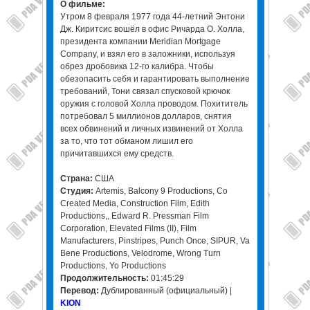
О фильме:
Утром 8 февраля 1977 года 44-летний Энтони
Дж. Киритсис вошёл в офис Ричарда О. Холла,
президента компании Meridian Mortgage
Company, и взял его в заложники, используя
обрез дробовика 12-го калибра. Чтобы
обезопасить себя и гарантировать выполнение
требований, Тони связал спусковой крючок
оружия с головой Холла проводом. Похититель
потребовал 5 миллионов долларов, снятия
всех обвинений и личных извинений от Холла
за то, что тот обманом лишил его
причитавшихся ему средств.
Страна:
США
Студия:
Artemis, Balcony 9 Productions, Co
Created Media, Construction Film, Edith
Productions,, Edward R. Pressman Film
Corporation, Elevated Films (II), Film
Manufacturers, Pinstripes, Punch Once, SIPUR, Va
Bene Productions, Velodrome, Wrong Turn
Productions, Yo Productions
Продолжительность:
01:45:29
Перевод:
Дублированный (официальный) |
KION