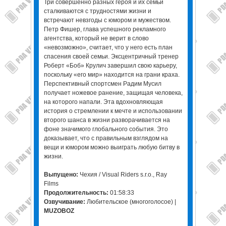
Три совершенно разных героя и их семьи
сталкиваются с трудностями жизни и
встречают невзгоды с юмором и мужеством.
Петр Фишер, глава успешного рекламного
агентства, который не верит в слово
«невозможно», считает, что у него есть план
спасения своей семьи. Эксцентричный тренер
Роберт «Боб» Крулич завершил свою карьеру,
поскольку «его мир» находится на грани краха.
Перспективный спортсмен Радим Мусил
получает ножевое ранение, защищая человека,
на которого напали. Эта вдохновляющая
история о стремлении к мечте и использовании
второго шанса в жизни разворачивается на
фоне значимого глобального события. Это
доказывает, что с правильным взглядом на
вещи и юмором можно выиграть любую битву в
жизни.
Выпущено:
Чехия / Visual Riders s.r.o., Ray
Films
Продолжительность:
01:58:33
Озвучивание:
Любительское (многоголосое) |
MUZOBOZ