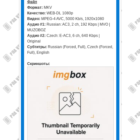
Файл
Формат:
MKV
Качество:
WEB-DL 1080p
Видео:
MPEG-4 AVC, 5000 Kb/s, 1920x1080
Аудио #1:
Russian: AC3, 2 ch, 192 Kbps | MVO |
MUZOBOZ
Аудио #2:
Czech: E-AC3, 6 ch, 640 Kbps |
Original
Субтитры:
Russian (Forced, Full), Czech (Forced,
Full), English
Скриншоты: