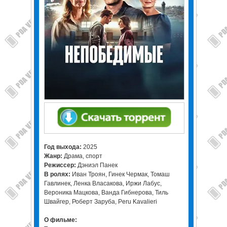
Год выхода:
2025
Жанр:
Драма, спорт
Режиссер:
Дэниэл Панек
В ролях:
Иван Троян, Гинек Чермак, Томаш
Гавлинек, Ленка Власакова, Иржи Лабус,
Вероника Мацкова, Ванда Гибнерова, Тиль
Швайгер, Роберт Заруба, Peru Kavalieri
О фильме: