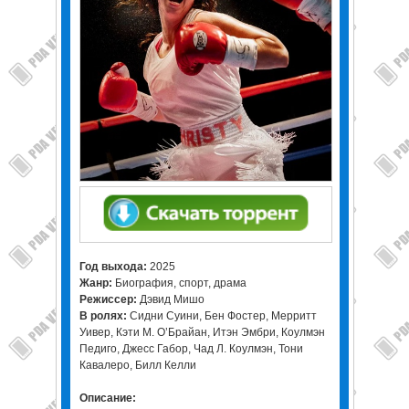
Год выхода:
2025
Жанр:
Биография, спорт, драма
Режиссер:
Дэвид Мишо
В ролях:
Сидни Суини, Бен Фостер, Мерритт
Уивер, Кэти М. О’Брайан, Итэн Эмбри, Коулмэн
Педиго, Джесс Габор, Чад Л. Коулмэн, Тони
Кавалеро, Билл Келли
Описание: