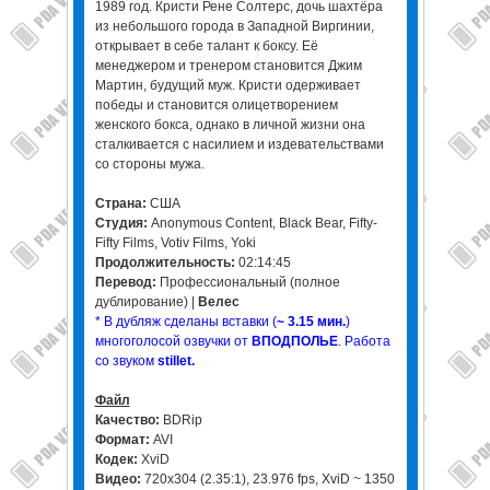
1989 год. Кристи Рене Солтерс, дочь шахтёра
из небольшого города в Западной Виргинии,
открывает в себе талант к боксу. Её
менеджером и тренером становится Джим
Мартин, будущий муж. Кристи одерживает
победы и становится олицетворением
женского бокса, однако в личной жизни она
сталкивается с насилием и издевательствами
со стороны мужа.
Страна:
США
Студия:
Anonymous Content, Black Bear, Fifty-
Fifty Films, Votiv Films, Yoki
Продолжительность:
02:14:45
Перевод:
Профессиональный (полное
дублирование) |
Велес
* В дубляж сделаны вставки (
~ 3.15 мин.
)
многоголосой озвучки от
ВПОДПОЛЬЕ
. Работа
со звуком
stillet.
Файл
Качество:
BDRip
Формат:
AVI
Кодек:
XviD
Видео:
720x304 (2.35:1), 23.976 fps, XviD ~ 1350