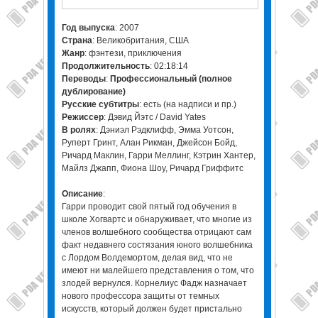
Год выпуска
: 2007
Страна
: Великобритания, США
Жанр
: фэнтези, приключения
Продолжительность
: 02:18:14
Переводы
:
Профессиональный (полное
дублирование)
Русские субтитры
: есть (на надписи и пр.)
Режиссер
: Дэвид Йэтс / David Yates
В ролях
: Дэниэл Рэдклифф, Эмма Уотсон,
Руперт Гринт, Алан Рикман, Джейсон Бойд,
Ричард Маклин, Гарри Меллинг, Кэтрин Хантер,
Майлз Джапп, Фиона Шоу, Ричард Гриффитс
Описание
:
Гарри проводит свой пятый год обучения в
школе Хогвартс и обнаруживает, что многие из
членов волшебного сообщества отрицают сам
факт недавнего состязания юного волшебника
с Лордом Волдемортом, делая вид, что не
имеют ни малейшего представления о том, что
злодей вернулся. Корнелиус Фадж назначает
нового профессора защиты от темных
искусств, который должен будет пристально