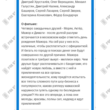
Дмитрий Хрусталёв, Олег Верещагин, Михаил
Галустян, Дмитрий Нагиев, Александр
Баширов, Сергей Лазарев, Сергей Зверев,
Екатерина Конисевич, Фёдор Бондарчук
О фильме:
Четверо закадычных друзей - Моряк, Актёр,
Мажор и Димати - после долгой разлуки
встречаются в московском кафе отметить день
рождения Мажора. На сей раз у них есть
наличные, чтобы расплатиться с официанткой.
И бегать по городу в поисках денег они будут
совершенно по другой причине. Мажора
похитили и требуют выкуп - миллион евро. Чем
друзья будут расплачиваться с бандитами, кто
найдёт новую любовь, а вместе с ней и
приключения на все органы
жизнедеятельности, кому придётся испытать
все тяготы сложного пути шоу-бизнеса к
популярности, каково рэпперу кавказской
наружности гулять одному по безлюдным
улицам?! Но все это впереди, а пока они
молоды, красивы, полны сил, надежд и ждут
приключений!