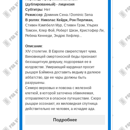
(дублированный) - лицензия
Субтитры
: Нет
Режиссер
: Доминик Сена / Dominic Sena
В ролях
:
Николас Кейдж, Рон Перлман,
Стивен Кэмпбелл Мур, Стивен Грэм, Ульрих
Томсен, Клер Фой, Роберт Шиэн, Кристофер Ли,
Ребека Кеннеди, Эндрю Хефлер...
Описание
:
XIV столетие. В Европе свирепствует чума.
Виновницей смертоносной беды признают
беззащитную девушку, подозревая ее в
колдовстве. Умирающий кардинал просит
рыцаря Бэймена доставить ведьму в далекое
аббатство, где ее чары должны быть
разрушены.
Семеро верховых и повозка с железной
клеткой, в которой заточена обвиняемая,
отправляются в опасное путешествие. Скоро
рыцари осознают, их миловидная спутница
действительно не человек, а исчадие ада.
Подробнее