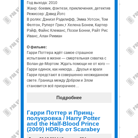
Год выхода: 2010
Жанр: боевик, фэнтези, приключения, детектив
Режиссер: Дэвид Йэтс
В ролях: Дэниэл Рэдклифф, Эмма Уотсон, Том
Фелтон, Руперт Грин,т Хелена Бонем, Картер
Рэйф, Файнс Клеманс, Поэзи Бонни, Райт Рис
Иванс, Алан Рикман
О фильме:
Гарри Поттера ждёт самое страшное
испытание в жизни — смертельная схватка с
Волан-де-Мортом. Ждать помощи не от кого —
Гарри одинок, как никогда… Друзья и враги
Гарри предстают в совершенно неожиданном
свете. Граница между Добром и Злом
становится всё призрачнее…
Подробнее
Гарри Поттер и Принц-
полукровка / Harry Potter
and the Half-Blood Prince
(2009) HDRip от Scarabey