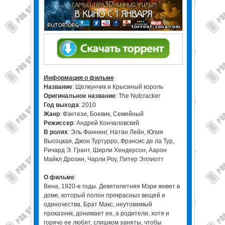
Информация о фильме
Название
: Щелкунчик и Крысиный король
Оригинальное название
: The Nutcracker
Год выхода
: 2010
Жанр
: Фэнтези, Боевик, Семейный
Режиссер
: Андрей Кончаловский
В ролях
: Эль Фаннинг, Натан Лейн, Юлия
Высоцкая, Джон Туртурро, Фрэнсис де ла Тур,
Ричард Э. Грант, Ширли Хендерсон, Аарон
Майкл Дрозин, Чарли Роу, Питер Эллиотт
О фильме
:
Вена, 1920-е годы. Девятилетняя Мэри живет в
доме, который полон прекрасных вещей и
одиночества. Брат Макс, неутомимый
проказник, донимает ее, а родители, хотя и
горячо ее любят, слишком заняты, чтобы