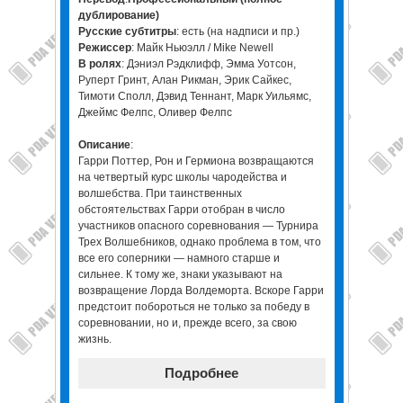
дублирование)
Русские субтитры
: есть (на надписи и пр.)
Режиссер
: Майк Ньюэлл / Mike Newell
В ролях
: Дэниэл Рэдклифф, Эмма Уотсон,
Руперт Гринт, Алан Рикман, Эрик Сайкес,
Тимоти Сполл, Дэвид Теннант, Марк Уильямс,
Джеймс Фелпс, Оливер Фелпс
Описание
:
Гарри Поттер, Рон и Гермиона возвращаются
на четвертый курс школы чародейства и
волшебства. При таинственных
обстоятельствах Гарри отобран в число
участников опасного соревнования — Турнира
Трех Волшебников, однако проблема в том, что
все его соперники — намного старше и
сильнее. К тому же, знаки указывают на
возвращение Лорда Волдеморта. Вскоре Гарри
предстоит побороться не только за победу в
соревновании, но и, прежде всего, за свою
жизнь.
Подробнее