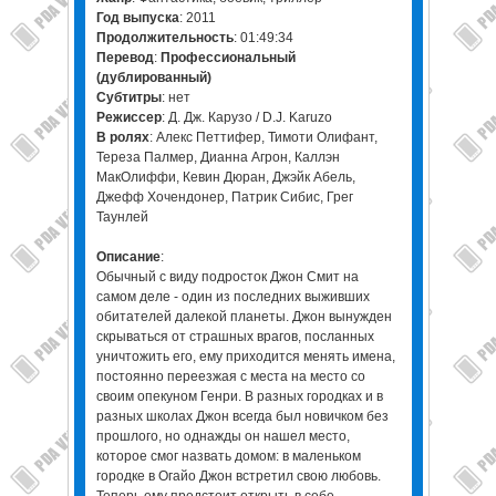
Год выпуска
: 2011
Продолжительность
: 01:49:34
Перевод
:
Профессиональный
(дублированный)
Cубтитры
: нет
Режиссер
: Д. Дж. Карузо / D.J. Karuzo
В ролях
: Алекс Петтифер, Тимоти Олифант,
Тереза Палмер, Дианна Агрон, Каллэн
МакОлиффи, Кевин Дюран, Джэйк Абель,
Джефф Хочендонер, Патрик Сибис, Грег
Таунлей
Описание
:
Обычный с виду подросток Джон Смит на
самом деле - один из последних выживших
обитателей далекой планеты. Джон вынужден
скрываться от страшных врагов, посланных
уничтожить его, ему приходится менять имена,
постоянно переезжая с места на место со
своим опекуном Генри. В разных городках и в
разных школах Джон всегда был новичком без
прошлого, но однажды он нашел место,
которое смог назвать домом: в маленьком
городке в Огайо Джон встретил свою любовь.