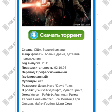
Страна
: США, Великобритания
Жанр
: фэнтези, боевик, драма, детектив,
приключения
Год выпуска
: 2011
Продолжительность
: 02:10:26
Перевод
:
Профессиональный
(дублированный)
Cубтитры
: нет
Режиссер
: Дэвид Йэтс / David Yates
В ролях
: Дэниэл Рэдклифф, Руперт Гринт,
Эмма Уотсон, Рэйф Файнс, Алан Рикман,
Хелена Бонем Картер, Том Фелтон, Гари
Олдман, Майкл Гэмбон, Мэгги Смит