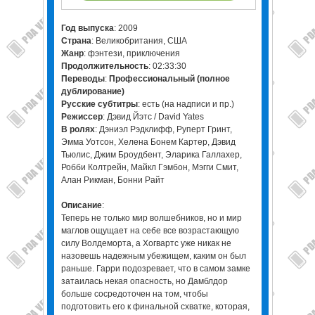
Год выпуска
: 2009
Страна
: Великобритания, США
Жанр
: фэнтези, приключения
Продолжительность
: 02:33:30
Переводы
:
Профессиональный (полное
дублирование)
Русские субтитры
: есть (на надписи и пр.)
Режиссер
: Дэвид Йэтс / David Yates
В ролях
: Дэниэл Рэдклифф, Руперт Гринт,
Эмма Уотсон, Хелена Бонем Картер, Дэвид
Тьюлис, Джим Броудбент, Эларика Галлахер,
Робби Колтрейн, Майкл Гэмбон, Мэгги Смит,
Алан Рикман, Бонни Райт
Описание
:
Теперь не только мир волшебников, но и мир
маглов ощущает на себе все возрастающую
силу Волдеморта, а Хогвартс уже никак не
назовешь надежным убежищем, каким он был
раньше. Гарри подозревает, что в самом замке
затаилась некая опасность, но Дамблдор
больше сосредоточен на том, чтобы
подготовить его к финальной схватке, которая,