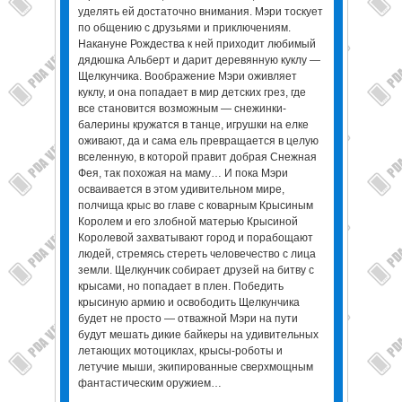
уделять ей достаточно внимания. Мэри тоскует
по общению с друзьями и приключениям.
Накануне Рождества к ней приходит любимый
дядюшка Альберт и дарит деревянную куклу —
Щелкунчика. Воображение Мэри оживляет
куклу, и она попадает в мир детских грез, где
все становится возможным — снежинки-
балерины кружатся в танце, игрушки на елке
оживают, да и сама ель превращается в целую
вселенную, в которой правит добрая Снежная
Фея, так похожая на маму… И пока Мэри
осваивается в этом удивительном мире,
полчища крыс во главе с коварным Крысиным
Королем и его злобной матерью Крысиной
Королевой захватывают город и порабощают
людей, стремясь стереть человечество с лица
земли. Щелкунчик собирает друзей на битву с
крысами, но попадает в плен. Победить
крысиную армию и освободить Щелкунчика
будет не просто — отважной Мэри на пути
будут мешать дикие байкеры на удивительных
летающих мотоциклах, крысы-роботы и
летучие мыши, экипированные сверхмощным
фантастическим оружием…