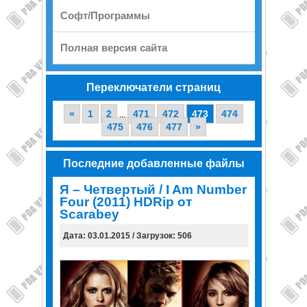
Софт/Программы
Полная версия сайта
Переключатели страниц
«
1
2
471
472
473
474
...
475
476
477
»
Последние добавленные файлы
Я – Четвертый / I Am Number
Four (2011) HDRip от
Scarabey
Дата: 03.01.2015 / Загрузок: 506