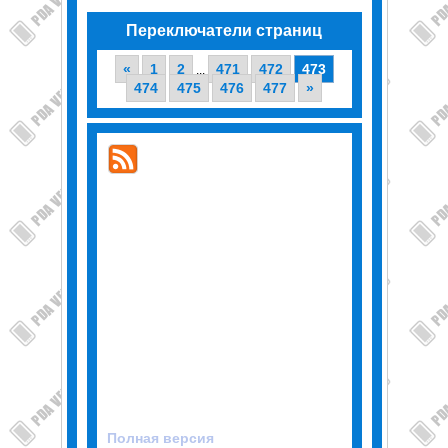
Переключатели страниц
«
1
2
471
472
473
...
474
475
476
477
»
Полная версия