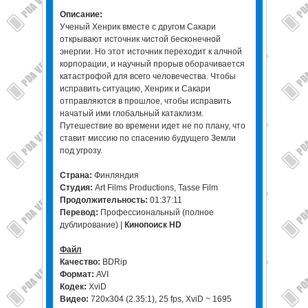
Описание:
Ученый Хенрик вместе с другом Сакари
открывают источник чистой бесконечной
энергии. Но этот источник переходит к алчной
корпорации, и научный прорыв оборачивается
катастрофой для всего человечества. Чтобы
исправить ситуацию, Хенрик и Сакари
отправляются в прошлое, чтобы исправить
начатый ими глобальный катаклизм.
Путешествие во времени идет не по плану, что
ставит миссию по спасению будущего Земли
под угрозу.
Страна:
Финляндия
Студия:
Art Films Productions, Tasse Film
Продолжительность:
01:37:11
Перевод:
Профессиональный (полное
дублирование) |
Кинопоиск HD
Файл
Качество:
BDRip
Формат:
AVI
Кодек:
XviD
Видео:
720x304 (2.35:1), 25 fps, XviD ~ 1695