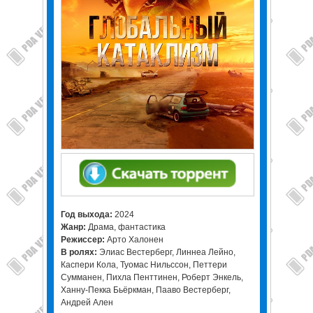
Год выхода:
2024
Жанр:
Драма, фантастика
Режиссер:
Арто Халонен
В ролях:
Элиас Вестерберг, Линнеа Лейно,
Каспери Кола, Туомас Нильссон, Петтери
Сумманен, Пихла Пенттинен, Роберт Энкель,
Ханну-Пекка Бьёркман, Пааво Вестерберг,
Андрей Ален