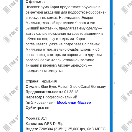
О фильме:
Человек-пума Караг продолжает обучение в
секретной академии для подростков-оборотней
и тоскует по семье. Неожиданно Эндрю
Миллинг, главный противник Карага и его
бывший наставник, предлагает ему сделку —
дать ложные показания на совете академии в
обмен на встречу с родными. Караг
соглашается, даже не подозревая о планах
Миллинга относительно судьбы школы и об
опасностях, с которыми парню и его друзьям —
весёлой белке Холли, отважной волчице
Тикаани и верному бизону Брендону —
предстоит столкнуться.
Страна:
Германия
Студия:
Blue Eyes Fiction, StudioCanal Germany
Продолжительность:
01:38:18
Перевод:
Профессиональный
(дублированный) |
Мосфильм-Мастер
Субтитры:
нет.
Формат:
AVI
Качество:
WEB-DLRip
Видео:
720x304 (2.35:1), 25,000 fps, XviD MPEG-