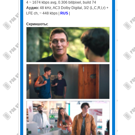
4 ~ 1674 kbps avg, 0.306 bit/pixel, build 74
Аудио:
48 kHz, AC3 Dolby Digital, 3/2 (L,C,R,l,r) +
LFE ch, ~ 448 kbps |
RUS
|
Скриншоты: