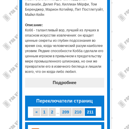
Ватанабе, Дилип Рао, Киллиан Мёрфи, Том
Беренджер, Марион Котийяр, Пит Постлетуэйт,
Майкл Кейн
Описание:
Кобб - талантливый вор, лучший из лучших в
опасном искусстве извлечения: он крадет
ценные секреты из глубин подсознания во
время сна, когда человеческий разум наиболее
уязвим. Редкие способности Кобба сделали его
ценным игроком в привычном к предательству
мире промышленного шпионажа, но они же
превратили его в извечного беглеца и лишили
всего, что он когда-либо любил.
Подробнее
Переключатели страниц
«
1
2
209
210
211
...