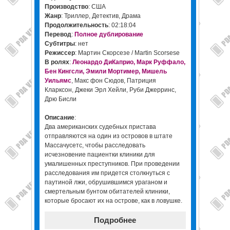
Производство
: США
Жанр
: Триллер, Детектив, Драма
Продолжительность
: 02:18:04
Перевод
:
Полное дублирование
Субтитры
: нет
Режиссер
: Мартин Скорсезе / Martin Scorsese
В ролях
:
Леонардо ДиКаприо, Марк Руффало,
Бен Кингсли, Эмили Мортимер, Мишель
Уильямс
, Макс фон Сюдов, Патриция
Кларксон, Джеки Эрл Хейли, Руби Джерринс,
Дрю Бисли
Описание
:
Два американских судебных пристава
отправляются на один из островов в штате
Массачусетс, чтобы расследовать
исчезновение пациентки клиники для
умалишенных преступников. При проведении
расследования им придется столкнуться с
паутиной лжи, обрушившимся ураганом и
смертельным бунтом обитателей клиники,
которые бросают их на острове, как в ловушке.
Подробнее