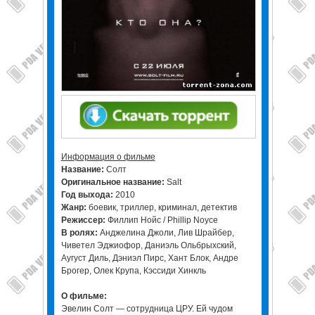
Информация о фильме
Название:
Солт
Оригинальное название:
Salt
Год выхода:
2010
Жанр:
боевик, триллер, криминал, детектив
Режиссер:
Филлип Нойс / Phillip Noyce
В ролях:
Анджелина Джоли, Лив Шрайбер,
Чиветел Эджиофор, Даниэль Ольбрыхский,
Аугуст Диль, Дэниэл Пирс, Хант Блок, Андре
Брогер, Олек Крупа, Кэссиди Хинкль
О фильме:
Эвелин Солт — сотрудница ЦРУ. Ей чудом