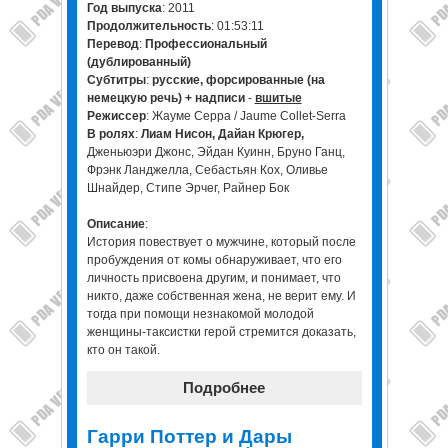
Год выпуска
: 2011
Продолжительность
: 01:53:11
Перевод
:
Профессиональный
(дублированный)
Cубтитры
:
русские, форсированные (на
немецкую речь) + надписи
-
вшитые
Режиссер
: Жауме Серра / Jaume Collet-Serra
В ролях
:
Лиам Нисон, Дайан Крюгер,
Дженьюэри Джонс, Эйдан Куинн, Бруно Ганц,
Фрэнк Ланджелла, Себастьян Кох, Оливье
Шнайдер, Стипе Эрчег, Райнер Бок
Описание
:
История повествует о мужчине, который после
пробуждения от комы обнаруживает, что его
личность присвоена другим, и понимает, что
никто, даже собственная жена, не верит ему. И
тогда при помощи незнакомой молодой
женщины-таксистки герой стремится доказать,
кто он такой.
Подробнее
Гарри Поттер и Дары