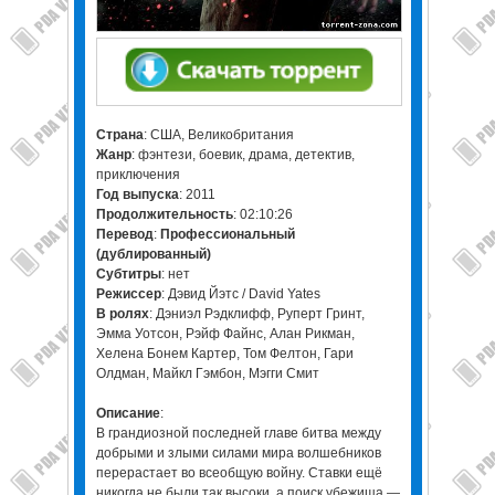
Страна
: США, Великобритания
Жанр
: фэнтези, боевик, драма, детектив,
приключения
Год выпуска
: 2011
Продолжительность
: 02:10:26
Перевод
:
Профессиональный
(дублированный)
Cубтитры
: нет
Режиссер
: Дэвид Йэтс / David Yates
В ролях
: Дэниэл Рэдклифф, Руперт Гринт,
Эмма Уотсон, Рэйф Файнс, Алан Рикман,
Хелена Бонем Картер, Том Фелтон, Гари
Олдман, Майкл Гэмбон, Мэгги Смит
Описание
:
В грандиозной последней главе битва между
добрыми и злыми силами мира волшебников
перерастает во всеобщую войну. Ставки ещё
никогда не были так высоки, а поиск убежища —