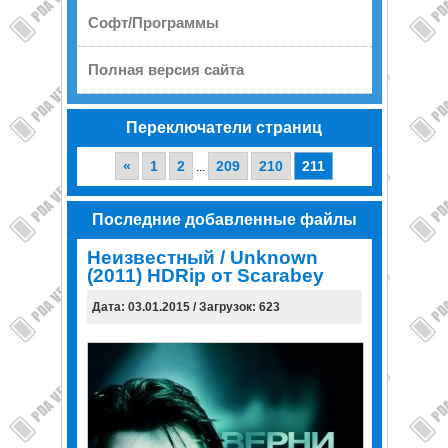
Софт/Программы
Полная версия сайта
Переключатели страниц
«
1
2
209
210
211
...
Последние добавленные файлы
Неизвестный / Unknown
(2011) HDRip от Scarabey
Дата: 03.01.2015 / Загрузок: 623