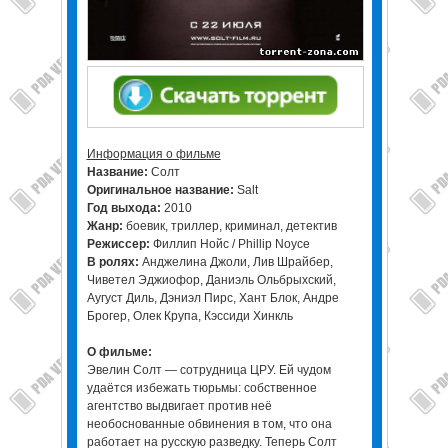
Информация о фильме
Название:
Солт
Оригинальное название:
Salt
Год выхода:
2010
Жанр:
боевик, триллер, криминал, детектив
Режиссер:
Филлип Нойс / Phillip Noyce
В ролях:
Анджелина Джоли, Лив Шрайбер,
Чиветел Эджиофор, Даниэль Ольбрыхский,
Аугуст Диль, Дэниэл Пирс, Хант Блок, Андре
Брогер, Олек Крупа, Кэссиди Хинкль
О фильме:
Эвелин Солт — сотрудница ЦРУ. Ей чудом
удаётся избежать тюрьмы: собственное
агентство выдвигает против неё
необоснованные обвинения в том, что она
работает на русскую разведку. Теперь Солт