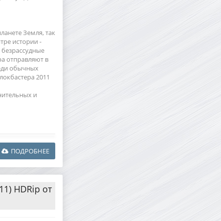
ланете Земля, так
тре истории -
 безрассудные
ра отправляют в
реди обычных
локбастера 2011
нительных и
ПОДРОБНЕЕ
11) HDRip от