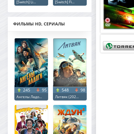
[Switch] Li...
[Switch] Fi...
ФИЛЬМЫ HD, СЕРИАЛЫ
245
95
548
98
Ангелы Ладо...
Литвяк (202...