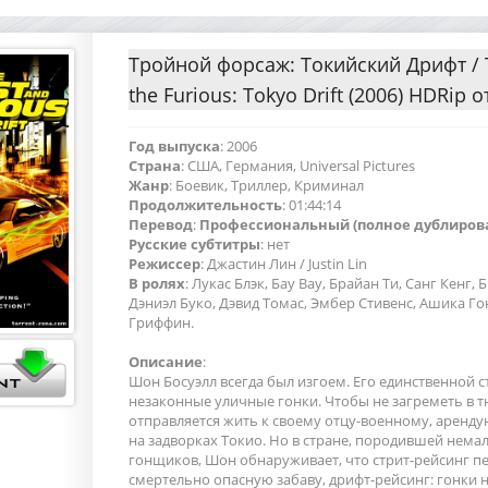
Тройной форсаж: Токийский Дрифт / 
the Furious: Tokyo Drift (2006) HDRip 
Год выпуска
: 2006
Страна
: США, Германия, Universal Pictures
Жанр
: Боевик, Триллер, Криминал
Продолжительность
: 01:44:14
Перевод
:
Профессиональный (полное дублиров
Русские субтитры
: нет
Режиссер
: Джастин Лин / Justin Lin
В ролях
: Лукас Блэк, Бау Вау, Брайан Ти, Санг Кенг,
Дэниэл Буко, Дэвид Томас, Эмбер Стивенс, Ашика Го
Гриффин.
Описание
:
Шон Босуэлл всегда был изгоем. Его единственной 
незаконные уличные гонки. Чтобы не загреметь в 
отправляется жить к своему отцу-военному, аренд
на задворках Токио. Но в стране, породившей нема
гонщиков, Шон обнаруживает, что стрит-рейсинг пе
смертельно опасную забаву, дрифт-рейсинг: гонки 