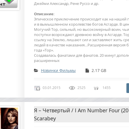
Джейми Александр, Рене Руссо и др.
Описание
:
Эпическое приключение происходит как на нашей п
и в вымышленном королевстве богов Асгарде. В цен
Могучий Тор, сильный, но высокомерный воин, чьи
поступки возрождают древнюю войну в Асгарде. То
ссылку на Землю, лишают сил и заставляют жить с
людей в качестве наказания…Расширенная версия б
года «Тор».
Создавалась фанатами для фанатов. 20 минут допол
расширенных
Новинки Фильмы
2.17 GB
03.01.2015
2525
1455
Я – Четвертый / I Am Number Four (20
Scarabey