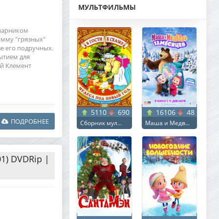
МУЛЬТФИЛЬМЫ
апарником
мму "грязных"
ве его подручных.
рытием для
ой Клемент
5110
690
16106
48
ПОДРОБНЕЕ
Сборник мул...
Маша и Медв...
01) DVDRip |