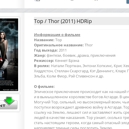
Тор / Thor (2011) HDRip
Информация о фильме
Название:
Тор
Оригинальное название:
Thor
Год выхода:
2011
Жанр:
фэнтези, боевик, драма, приключения
Режиссер:
Кеннет Брэна
В ролях:
Натали Портман, Энтони Хопкинс, Крис Хе
Хиддлстон, Стеллан Скарсгард, Кэт Деннингс, Кларк 
Эльба, Колм Фиор, Рэй Стивенсон и др.
О фильме:
Эпическое приключение происходит как на нашей п
и в вымышленном королевстве богов Асгарде. В це
Могучий Тор, сильный, но высокомерный воин, чьи
поступки возрождают древнюю войну в Асгарде. То
ссылку на Землю, лишают сил и заставляют жить с
людей в качестве наказания. Тор узнает, сколько тр
стать настоящим героем, когда самый опасный зло
направляет темные силы поглотить Землю.