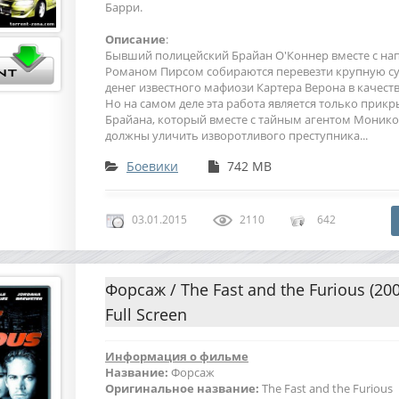
Барри.
Описание
:
Бывший полицейский Брайан О'Коннер вместе с н
Романом Пирсом собираются перевезти крупную су
денег известного мафиози Картера Верона в качест
Но на самом деле эта работа является только прик
Брайана, который вместе с тайным агентом Моник
должны уличить изворотливого преступника...
Боевики
742 MB
03.01.2015
2110
642
Форсаж / The Fast and the Furious (20
Full Screen
Информация о фильме
Название:
Форсаж
Оригинальное название:
The Fast and the Furious