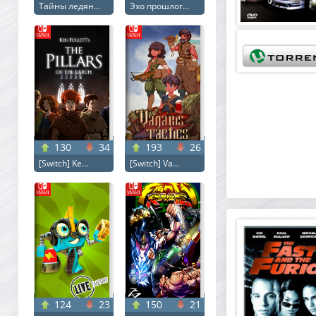
Тайны ледян...
Эхо прошлог...
130
34
193
26
[Switch] Ke...
[Switch] Va...
124
23
150
21