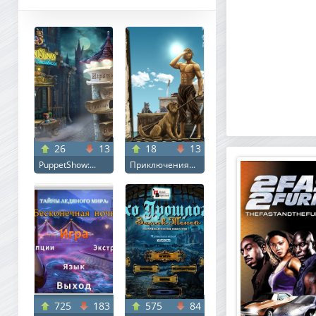
26
13
18
13
PuppetShow:...
Приключения...
725
183
575
84