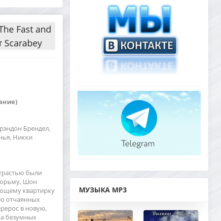
The Fast and
от Scarabey
ание)
 Брэндон Брендел,
нья, Никки
страстью были
тюрьму, Шон
МУЗЫКА MP3
ующему квартирку
ло отчаянных
рерос в новую,
на безумных