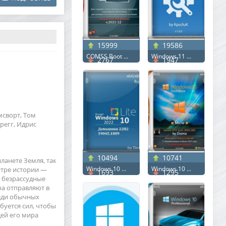
15999
19586
COMSS Boot ...
Windows 11 ...
2767
1947
мсворт, Том
Грегг, Идрис
10494
10741
ланете Земля, так
Windows 10 ...
Windows 10 ...
нтре истории —
1693
1295
 безрассудные
ра отправляют в
реди обычных
ебуется сил, чтобы
дей его мира