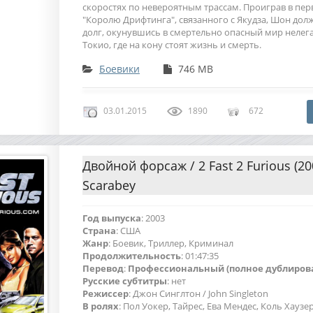
скоростях по невероятным трассам. Проиграв в пер
"Королю Дрифтинга", связанного с Якудза, Шон дол
долг, окунувшись в смертельно опасный мир нелег
Токио, где на кону стоят жизнь и смерть.
Боевики
746 MB
03.01.2015
1890
672
Двойной форсаж / 2 Fast 2 Furious (20
Scarabey
Год выпуска
: 2003
Страна
: США
Жанр
: Боевик, Триллер, Криминал
Продолжительность
: 01:47:35
Перевод
:
Профессиональный (полное дублиров
Русские субтитры
: нет
Режиссер
: Джон Синглтон / John Singleton
В ролях
: Пол Уокер, Тайрес, Ева Мендес, Коль Хаузе