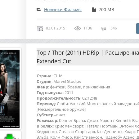
Новинки Фильмы
700 MB
03.01.2015
1136
546
Тор / Thor (2011) HDRip | Расширенна
Extended Cut
Страна
: США
Студия
: Marvel Studios
Жанр
: фэнтези, боевик, приключения
Год выпуска
: 2011
Продолжительность
: 02:12:48
Перевод
: Любительский Многоголосый закадровый
[Несмертельное оружие]
Cубтитры
: нет
Режиссер
: Кеннет Брэна, Джосс Уидон / Kenneth Br
В ролях
: Крис Хемсворт, Натали Портман, Энтони Х
Хиддлстон, Стеллан Скарсгард, Кэт Деннингс, Кларк 
Эльба, Колм Фиор, Рэй Стивенсон, Таданобу Асано, 