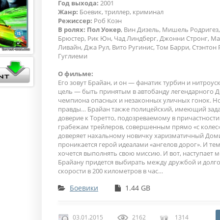
Год выхода:
2001
Жанр:
Боевик, триллер, криминал
Режиссер:
Роб Коэн
В ролях:
Пол Уокер
, Вин Дизель, Мишель Родригез
Брюстер, Рик Юн, Чад Линдберг, Джонни Стронг, Ма
Ливайн, Джа Рул, Вито Ругинис, Том Барри, Стэнтон
Гуглиеми
О фильме:
Его зовут Брайан, и он — фанатик турбин и нитроус
цель — быть принятым в автобанду легендарного Д
чемпиона опасных и незаконных уличных гонок. Но
правды… Брайан также полицейский, имеющий зада
доверие к Торетто, подозреваемому в причастности
грабежам трейлеров, совершенным прямо «с колес
доверяет нахальному новичку харизматичный Дом
проникается герой идеалами «ангелов дорог». И т
хочется выполнять свою миссию. И вот, наступает м
Брайану придется выбирать между дружбой и долго
скорости в 200 километров в час…
Боевики
1.44 GB
03.01.2015
2162
1314