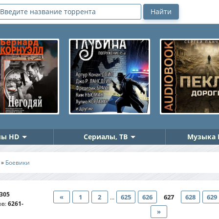
ы HD
Сериалы, ТВ
Музыка 
»
Боевики
305
«
1
2
625
626
627
628
629
...
ов
:
6261-
»