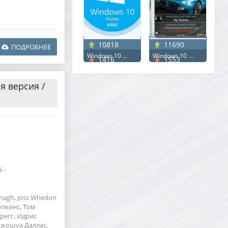
10818
11690
ПОДРОБНЕЕ
Windows 10 ...
Windows 10 ...
1416
1553
я версия /
 -
anagh, Joss Whedon
опкинс, Том
Грегг, Идрис
Джошуа Даллас,