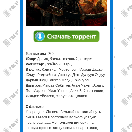
Год выхода:
2026
Жанр:
Драма, боевик, военный, история
Режиссер:
Джейкоб Шварц
В ролях:
Кристиан Мортенсен, Махеш Джаду,
Юлдуз Раджабова, Джошуа Джо, Дулгуун Одхуу,
Дарвин Шоу, Санжар Мади, Еркебулан
Дайыров, Максат Сабитов, Асан Мажит, Аразу,
Пол Марлон, Умит Ульген, Азиз Бейшеналиев,
Жандос Айбасов, Маруф Атаджанов
О фильме:
К середине XIV века Великий шёлковый путь
оказывается в состоянии полного упадка:
после распада Монгольской империи на
некогда процветающих землях царят хаос,