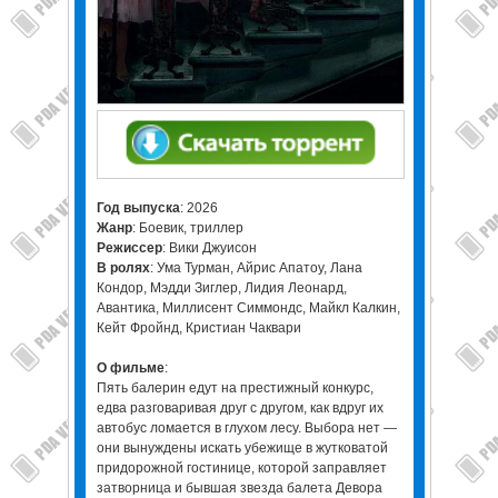
Год выпуска
: 2026
Жанр
: Боевик, триллер
Режиссер
: Вики Джуисон
В ролях
: Ума Турман, Айрис Апатоу, Лана
Кондор, Мэдди Зиглер, Лидия Леонард,
Авантика, Миллисент Симмондс, Майкл Калкин,
Кейт Фройнд, Кристиан Чаквари
О фильме
:
Пять балерин едут на престижный конкурс,
едва разговаривая друг с другом, как вдруг их
автобус ломается в глухом лесу. Выбора нет —
они вынуждены искать убежище в жутковатой
придорожной гостинице, которой заправляет
затворница и бывшая звезда балета Девора