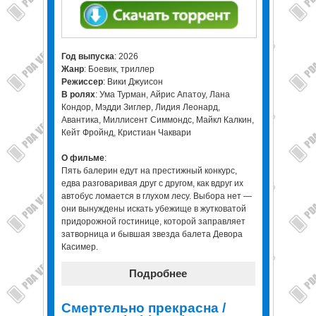
Год выпуска
: 2026
Жанр
: Боевик, триллер
Режиссер
: Вики Джуисон
В ролях
: Ума Турман, Айрис Апатоу, Лана
Кондор, Мэдди Зиглер, Лидия Леонард,
Авантика, Миллисент Симмондс, Майкл Калкин,
Кейт Фройнд, Кристиан Чаквари
О фильме
:
Пять балерин едут на престижный конкурс,
едва разговаривая друг с другом, как вдруг их
автобус ломается в глухом лесу. Выбора нет —
они вынуждены искать убежище в жутковатой
придорожной гостинице, которой заправляет
затворница и бывшая звезда балета Девора
Касимер.
Подробнее
Смертельно прекрасна /