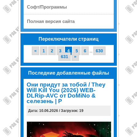
Софт/Программы
Полная версия сайта
Переключатели страниц
«
1
2
3
4
5
6
630
...
631
»
Последние добавленные файлы
Они придут за тобой / They
Will Kill You (2026) WEB-
DLRip-AVC от DoMiNo &
селезень | P
Дата: 10.06.2026 / Загрузок: 19