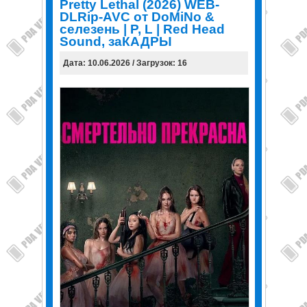
Pretty Lethal (2026) WEB-
DLRip-AVC от DoMiNo &
селезень | P, L | Red Head
Sound, заКАДРЫ
Дата: 10.06.2026 / Загрузок: 16