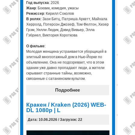
Год выпуска
: 2026
Жанр
: Боевик, комедия, ужасы
Режиссер
: Кирилл Соколов
В ролях
: Зази Битц, Патриша Аркетт, Майхала
Херролд, Пэтерсон Джозеф, Том Фелтон, Хизер
Грэм, Уилли Людик, Дэвид Вивьер, Элла
Гэбриел, Виктория Короткова
О фильме
:
Молодая женщина устраивается уборщицей в
элитный многоэтажный дом в Нью-Йорке по
объявлению. Она не подозревает, что в этом
здании уже давно пропадают люди, а жители
скрывают странные тайны, возможно,
связанные с сатанинским культом.
Подробнее
Кракен / Kraken (2026) WEB-
DL 1080p | L
Дата: 10.06.2026 / Загрузок: 22