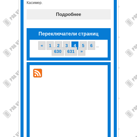
Касимер.
Подробнее
Переключатели страниц
«
1
2
3
4
5
6
...
630
631
»