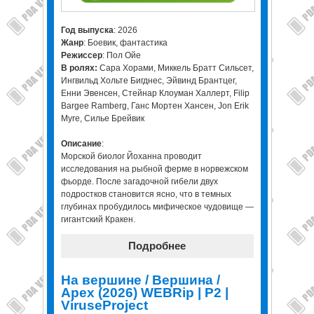
Год выпуска
: 2026
Жанр
: Боевик, фантастика
Режиссер
: Пол Ойе
В ролях:
Сара Хорами, Миккель Братт Сильсет,
Ингвильд Хольте Бигднес, Эйвинд Брантцег,
Енни Эвенсен, Стейнар Клоуман Халлерт, Filip
Bargee Ramberg, Ганс Мортен Хансен, Jon Erik
Myre, Силье Брейвик
Описание
:
Морской биолог Йоханна проводит
исследования на рыбной ферме в норвежском
фьорде. После загадочной гибели двух
подростков становится ясно, что в темных
глубинах пробудилось мифическое чудовище —
гигантский Кракен.
Подробнее
На вершине / Вершина /
Apex (2026) WEBRip | P2 |
ViruseProject