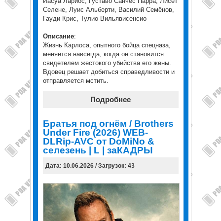
Иасуа Лариос, Густаво Санчес Парра, Лисет
Селене, Луис Альберти, Василий Семёнов,
Гауди Крис, Тулио Вильявисенсио
Описание
:
Жизнь Карлоса, опытного бойца спецназа,
меняется навсегда, когда он становится
свидетелем жестокого убийства его жены.
Вдовец решает добиться справедливости и
отправляется мстить.
Подробнее
Братья под огнём / Brothers
Under Fire (2026) WEB-
DLRip-AVC от DoMiNo &
селезень | L | заКАДРЫ
Дата: 10.06.2026 / Загрузок: 43