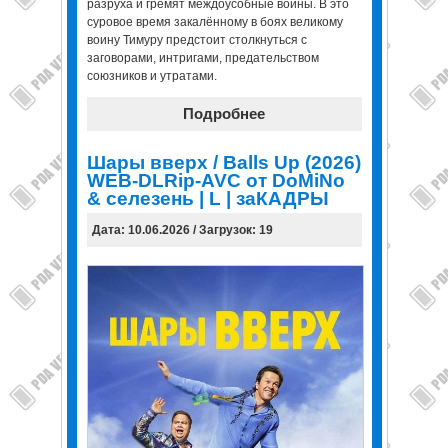
разруха и гремят междоусобные войны. В это
суровое время закалённому в боях великому
воину Тимуру предстоит столкнуться с
заговорами, интригами, предательством
союзников и утратами.
Подробнее
Шары вверх / Balls Up (2026)
WEB-DLRip-AVC от DoMiNo
& селезень | L | заКАДРЫ
Дата: 10.06.2026 / Загрузок: 19