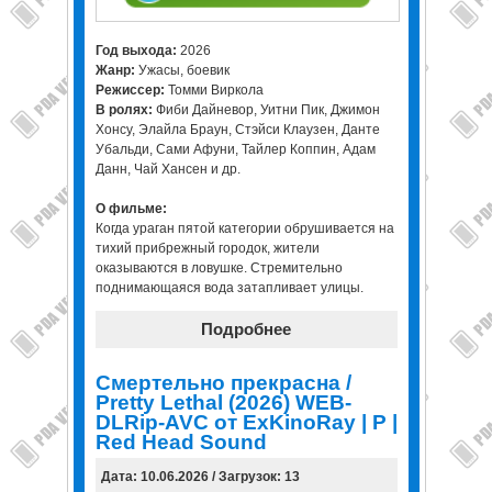
Год выхода:
2026
Жанр:
Ужасы, боевик
Режиссер:
Томми Виркола
В ролях:
Фиби Дайневор, Уитни Пик, Джимон
Хонсу, Элайла Браун, Стэйси Клаузен, Данте
Убальди, Сами Афуни, Тайлер Коппин, Адам
Данн, Чай Хансен и др.
О фильме:
Когда ураган пятой категории обрушивается на
тихий прибрежный городок, жители
оказываются в ловушке. Стремительно
поднимающаяся вода затапливает улицы.
Подробнее
Смертельно прекрасна /
Pretty Lethal (2026) WEB-
DLRip-AVC от ExKinoRay | P |
Red Head Sound
Дата: 10.06.2026 / Загрузок: 13