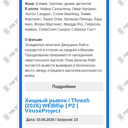
Жанр
: Боевик, триллер, драма, детектив
В ролях
: Кифер Сазерленд, Омар Чапарро,
Эштон Сандерс, Солли МакЛеод, Томми
Мартинес, Лаура Осма, Орландо Пинеда, Лэрд
Акео, Флора Мартинес, Фредди Яте, Габриэль
Камеро, Себастьян Сьерра, Сабрина Скутт
О фильме
:
Эскадрилья капитана Джордана Райта
находится в отпуске на свадьбе в Мексике.
Празднование прерывается нападением
смертоносного картеля. Пока капитан Райт
пытается вывести выживших в безопасное
место, между отрядом и картелем разгорается
война.
Подробнее
Хищный рывок / Thrash
(2026) WEBRip | P2 |
ViruseProject
Дата: 10.06.2026 / Загрузок: 23