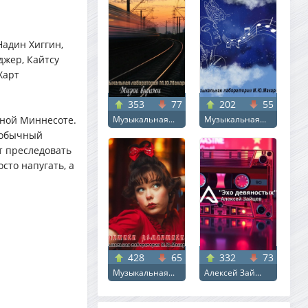
адин Хиггин,
джер, Кайтсу
Харт
353
77
202
55
нной Миннесоте.
Музыкальная...
Музыкальная...
ь обычный
т преследовать
сто напугать, а
428
65
332
73
Музыкальная...
Алексей Зай...