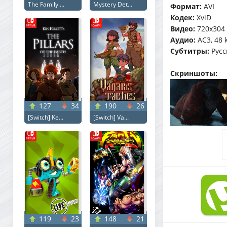
The Family ...
Mystery Det...
Формат:
AVI
Кодек:
XviD
Видео:
720x304 (
Аудио:
AC3, 48 
Субтитры:
Русск
Скриншоты:
127
34
190
26
[Switch] Ke...
[Switch] Va...
119
23
148
21