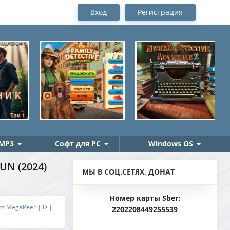
Вход
Регистрация
MP3
Софт для PC
Windows OS
N (2024)
МЫ В СОЦ.СЕТЯХ, ДОНАТ
Номер карты Sber:
от MegaPeer | D |
2202208449255539