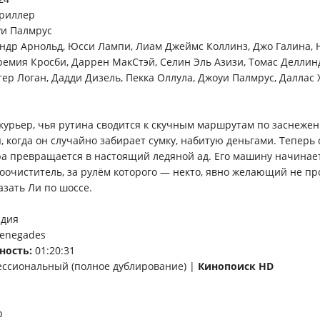
триллер
и Палмрус
ндр Арнольд, Юсси Лампи, Лиам Джеймс Коллинз, Джо Галина, Н
ремия Кросби, Даррен МакСтэй, Селин Эль Азизи, Томас Деллин
ер Логан, Дадди Дизель, Пекка Оллула, Джоуи Палмрус, Даллас 
урьер, чья рутина сводится к скучным маршрутам по заснеже
я, когда он случайно забирает сумку, набитую деньгами. Тепер
а превращается в настоящий ледяной ад. Его машину начинае
оочиститель, за рулём которого — некто, явно желающий не про
азать Ли по шоссе.
дия
Renegades
ность:
01:20:31
ссиональный (полное дублирование) |
Кинопоиск HD
p