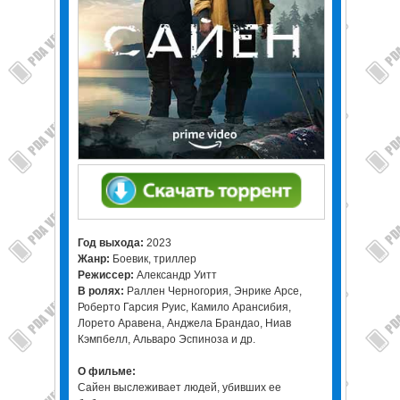
Год выхода:
2023
Жанр:
Боевик, триллер
Режиссер:
Александр Уитт
В ролях:
Раллен Черногория, Энрике Арсе,
Роберто Гарсия Руис, Камило Арансибия,
Лорето Аравена, Анджела Брандао, Ниав
Кэмпбелл, Альваро Эспиноза и др.
О фильме:
Сайен выслеживает людей, убивших ее