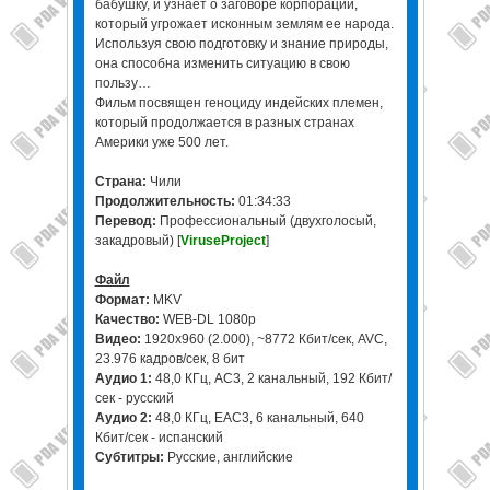
бабушку, и узнает о заговоре корпорации,
который угрожает исконным землям ее народа.
Используя свою подготовку и знание природы,
она способна изменить ситуацию в свою
пользу…
Фильм посвящен геноциду индейских племен,
который продолжается в разных странах
Америки уже 500 лет.
Страна:
Чили
Продолжительность:
01:34:33
Перевод:
Профессиональный (двухголосый,
закадровый) [
ViruseProject
]
Файл
Формат:
MKV
Качество:
WEB-DL 1080p
Видео:
1920x960 (2.000), ~8772 Кбит/сек, AVC,
23.976 кадров/сек, 8 бит
Аудио 1:
48,0 КГц, AC3, 2 канальный, 192 Кбит/
сек - русский
Аудио 2:
48,0 КГц, ЕAC3, 6 канальный, 640
Кбит/сек - испанский
Субтитры:
Русские, английские