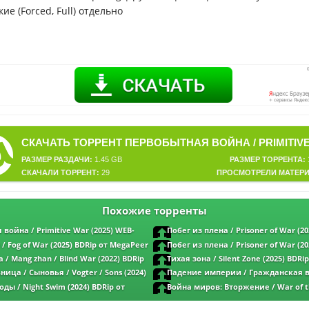
ие (Forced, Full) отдельно
РАЗМЕР РАЗДАЧИ:
1.45 GB
РАЗМЕР ТОРРЕНТА:
СКАЧАЛИ ТОРРЕНТ:
29
ПРОСМОТРЕЛИ МАТЕРИ
Похожие торренты
война / Primitive War (2025) WEB-
Побег из плена / Prisoner of War (20
No & селезень | P2 | ViruseProject
MegaPeer | D | Кинопоиск HD
/ Fog of War (2025) BDRip от MegaPeer
Побег из плена / Prisoner of War (20
duction
MegaPeer | P | TVShows
/ Mang zhan / Blind War (2022) BDRip
Тихая зона / Silent Zone (2025) BDRi
| OKKO
P2 | ViruseProject
ица / Сыновья / Vogter / Sons (2024)
Падение империи / Гражданская во
 | P2 | ViruseProject
War (2024) BDRip от MegaPeer | D
ды / Night Swim (2024) BDRip от
Война миров: Вторжение / War of t
iruseProject
Attack (2023) BDRip от MegaPeer | D