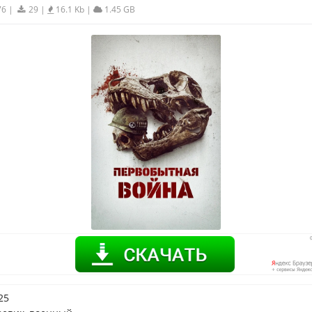
76
|
29
|
16.1 Kb
|
1.45 GB
25