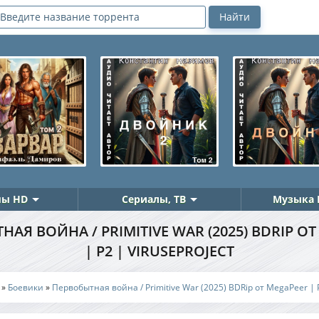
ы HD
Сериалы, ТВ
Музыка 
АЯ ВОЙНА / PRIMITIVE WAR (2025) BDRIP О
| P2 | VIRUSEPROJECT
»
Боевики
»
Первобытная война / Primitive War (2025) BDRip от MegaPeer | P