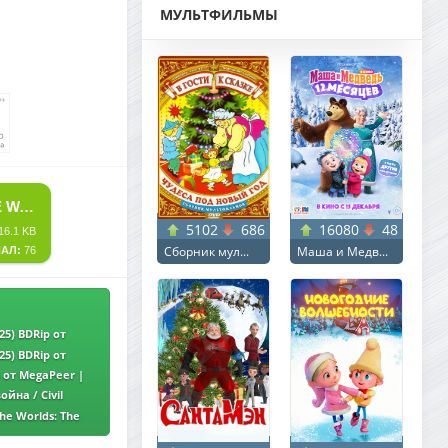
МУЛЬТФИЛЬМЫ
СКАЧАТЬ ТОРРЕНТ ПЕРВОБЫТНАЯ ВОЙНА / PRIMITIVE WAR (2025) BDRIP ОТ MEGAPEER | P2 | VIRUSEPROJECT
5102
686
16080
48
16.1 KB
Сборник мул...
Маша и Медв...
АЛ:
76
25) BDRip от
25) BDRip от
p от MegaPeer |
йна / Civil
he Worlds: The