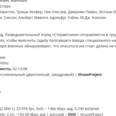
оевик, военный
Спарк
Квантен, Триша Хелфер, Ник Уэкслер, Джереми Пивен, Энтони И
ос Сансон, Альберт Мванги, Адольфус Уэйли, М.Дж. Коколис
год. Разведывательный отряд «Стервятники» отправляется в тр
лях, чтобы выяснить судьбу пропавшего взвода специального н
оре военные обнаруживают, что опасаться им стоит далеко не 
лия
Films
ность:
02:13:08
ссиональный (двухголосый, закадровый) |
ViruseProject
p
2.000:1), 23.976 fps, XviD ~ 1366 Kbps avg, 0.230 bit/pixel
kHz, 2 ch, ~192.00 kbps avg | русский |
DVO
|
ViruseProject