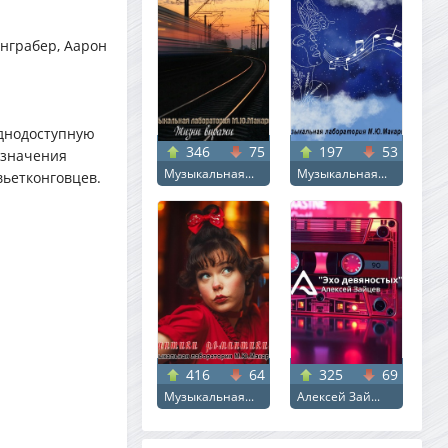
нграбер, Аарон
уднодоступную
346
75
197
53
азначения
Музыкальная...
Музыкальная...
вьетконговцев.
416
64
325
69
Музыкальная...
Алексей Зай...