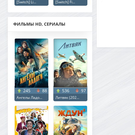
[Switch] Li...
[Switch] Fi...
ФИЛЬМЫ HD, СЕРИАЛЫ
245
88
536
97
Ангелы Ладо...
Литвяк (202...