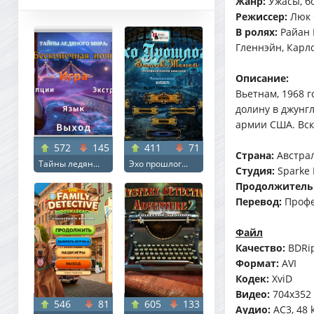
Жанр:
Ужасы, б
Режиссер:
Люк 
В ролях:
Райан 
Гленнэйн, Карл
Описание:
Вьетнам, 1968 
долину в джунг
армии США. Вск
572
145
411
71
Страна:
Австра
Тайны ледян...
Эхо прошлог...
Студия:
Sparke 
Продолжитель
Перевод:
Профе
Файл
Качество:
BDRi
Формат:
AVI
Кодек:
XviD
Видео:
704x352 (
546
81
605
133
Аудио:
AC3, 48 