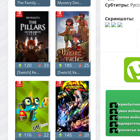
The Family ...
Mystery Det...
Субтитры:
Русск
Скриншоты:
120
33
185
25
[Switch] Ke...
[Switch] Va...
Первобытная 
DLRip-AVC от DoMi
Туман войны 
| D | ARNIMA Pro
Слепая война 
от MegaPeer | D 
Надзирательн
BDRip от MegaPeer
Проклятые во
116
22
145
20
MegaPeer | P2 | V