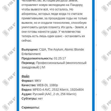
Человечество, истощив ресурсы Земли,
отправляет новую экспедицию на Пандору,
чтобы вывезти всё, что осталось. Но
аборигены, которых люди когда-то считали
примитивными, за прошедшие годы не только
выжили, но и создали технологию, способную
уничтожить целую планету. Их цель - Земля, и
они готовы нанести удар. У человечества
теперь есть лишь один шанс - остановить их
сейчас.
Выпущено:
США, The Asylum, Atomic Blonde
Entertainment
Продолжительность:
01:25:17
Перевод:
Профессиональный (многоголосый
закадровый) | IVI
Файл
Формат:
MKV
Качество:
WEB-DL 1080p
Видео:
MPEG-4 AVC, 2532 Кбит/с, 1920x804
Аудио:
Русский (AAC, 2 ch, 256 Кбит/с)
Субтитры:
нет
Скриншоты: