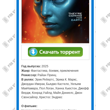
Год выпуска:
2025
Жанр:
Фантастика, боевик, приключения
Режиссер:
Райан Принц
В ролях:
Эрик Робертс, Эрика К. Маркс,
Джордан Иверак, Бьяджо Кастело, Уильям
МакНамара, Пол Логан, Ханна Хьюстон, Джефф
Вердж, Конрад Уайлд, Майя Дэниелс, Джон
Свонсайгер, Кристос Эндрюс
О фильме: