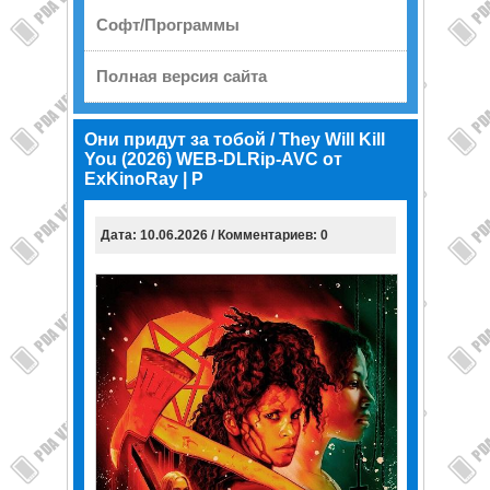
Софт/Программы
Полная версия сайта
Они придут за тобой / They Will Kill
You (2026) WEB-DLRip-AVC от
ExKinoRay | P
Дата: 10.06.2026 / Комментариев: 0