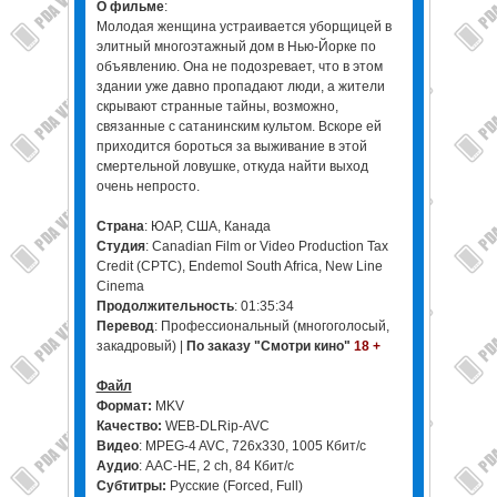
О фильме
:
Молодая женщина устраивается уборщицей в
элитный многоэтажный дом в Нью-Йорке по
объявлению. Она не подозревает, что в этом
здании уже давно пропадают люди, а жители
скрывают странные тайны, возможно,
связанные с сатанинским культом. Вскоре ей
приходится бороться за выживание в этой
смертельной ловушке, откуда найти выход
очень непросто.
Страна
: ЮАР, США, Канада
Студия
: Canadian Film or Video Production Tax
Credit (CPTC), Endemol South Africa, New Line
Cinema
Продолжительность
: 01:35:34
Перевод
: Профессиональный (многоголосый,
закадровый) |
По заказу "Смотри кино"
18 +
Файл
Формат:
MKV
Качество:
WEB-DLRip-AVC
Видео
: MPEG-4 AVC, 726x330, 1005 Кбит/с
Аудио
: AAC-HE, 2 ch, 84 Кбит/с
Субтитры:
Русские (Forced, Full)