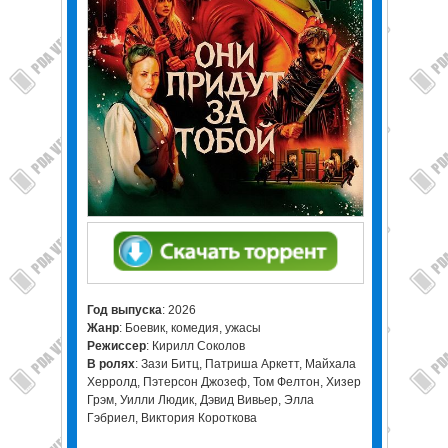
Год выпуска
: 2026
Жанр
: Боевик, комедия, ужасы
Режиссер
: Кирилл Соколов
В ролях
: Зази Битц, Патриша Аркетт, Майхала
Херролд, Пэтерсон Джозеф, Том Фелтон, Хизер
Грэм, Уилли Людик, Дэвид Вивьер, Элла
Гэбриел, Виктория Короткова