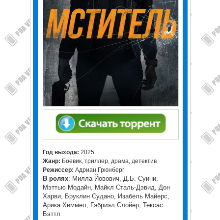
Год выхода:
2025
Жанр:
Боевик, триллер, драма, детектив
Режиссер:
Адриан Грюнберг
В ролях
: Милла Йовович, Д.Б. Суини,
Мэттью Модайн, Майкл Сталь-Дэвид, Дон
Харви, Бруклин Судано, Изабель Майерс,
Арика Химмел, Гэбриэл Слойер, Тексас
Бэттл