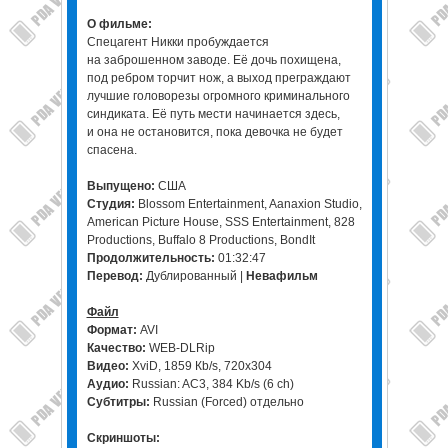
О фильме:
Спецагент Никки пробуждается
на заброшенном заводе. Её дочь похищена,
под ребром торчит нож, а выход преграждают
лучшие головорезы огромного криминального
синдиката. Её путь мести начинается здесь,
и она не остановится, пока девочка не будет
спасена.
Выпущено:
США
Студия:
Blossom Entertainment, Aanaxion Studio,
American Picture House, SSS Entertainment, 828
Productions, Buffalo 8 Productions, BondIt
Продолжительность:
01:32:47
Перевод:
Дублированный |
Невафильм
Файл
Формат:
AVI
Качество:
WEB-DLRip
Видео:
XviD, 1859 Кb/s, 720x304
Аудио:
Russian: AC3, 384 Kb/s (6 ch)
Субтитры:
Russian (Forced) отдельно
Скриншоты: