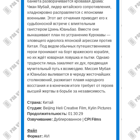
банкета разворачивается кровавая драма:
Чжан Мубай, лидер китайского сопротивления,
хладнокровно расправляется с японскими
военными. Этот акт отчаяния приводит его к
судьбоносной встрече с влиятельным
гангстером Цзинь Юаньбао. Вместе они
вынашивают план по устранению Курокавы —
зловещего идеолога японской агрессии против
Китая. Под видом обычных путешественников
герои проникают на борт вражеского корабля,
но их ждёт коварная ловушка и пытки. Однако
трудности лишь закаляют их дух, предвещая
мучительный путь к возмездию. Миссия Мубая
и Юаньбао выливается в череду жесточайших
столкновений, разжигает пламя народного
восстания и в конечном итоге требует от героев
высшей жертвы в борьбе за независимость.
Страна:
Китай
Студия:
Beijing Heli Creative Film, Kylin Pictures
Продолжительность:
01:30:29
Озвучивание:
Дублированное |
CPI Films
Файл
Формат:
AVI