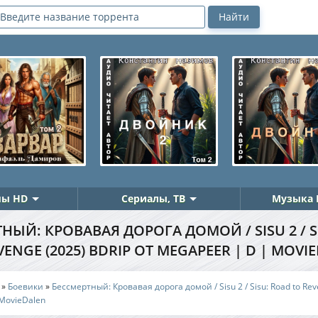
ы HD
Сериалы, ТВ
Музыка 
НЫЙ: КРОВАВАЯ ДОРОГА ДОМОЙ / SISU 2 / S
VENGE (2025) BDRIP ОТ MEGAPEER | D | MOVI
»
Боевики
»
Бессмертный: Кровавая дорога домой / Sisu 2 / Sisu: Road to Re
 MovieDalen