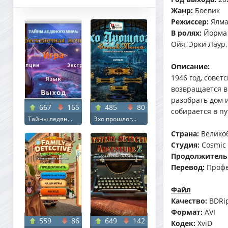
Жанр:
Боевик
Режиссер:
Ялма
В ролях:
Йорма 
Ойя, Эрки Лаур
Описание:
1946 год, сове
возвращается в
разобрать дом и
667
165
485
80
собирается в пу
Тайны ледян...
Эхо прошлог...
Страна:
Велико
Студия:
Cosmic 
Продолжитель
Перевод:
Профе
Файл
Качество:
BDRi
Формат:
AVI
559
86
649
142
Кодек:
XviD