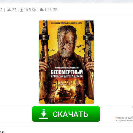
52
|
25
|
16.3 Kb
|
1.46 GB
25