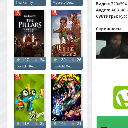
The Family ...
Mystery Det...
Видео:
720x304 (
Аудио:
AC3, 48 
Субтитры:
Русск
Скриншоты:
127
34
189
26
[Switch] Ke...
[Switch] Va...
119
23
146
21