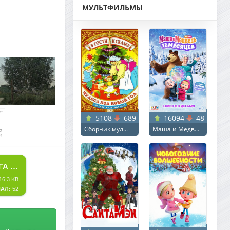
МУЛЬТФИЛЬМЫ
5108
689
16094
48
Сборник мул...
Маша и Медв...
СКАЧАТЬ ТОРРЕНТ БЕССМЕРТНЫЙ: КРОВАВАЯ ДОРОГА ДОМОЙ / SISU 2 / SISU: ROAD TO REVENGE (2025) BDRIP ОТ MEGAPEER | D | MOVIEDALEN
16.3 KB
АЛ:
52