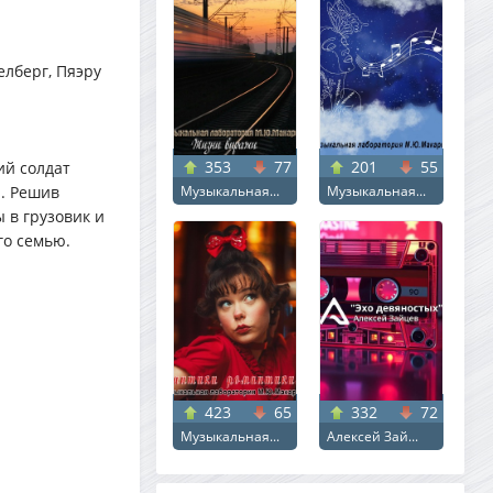
елберг, Пяэру
353
77
201
55
ий солдат
я. Решив
Музыкальная...
Музыкальная...
 в грузовик и
го семью.
423
65
332
72
Музыкальная...
Алексей Зай...