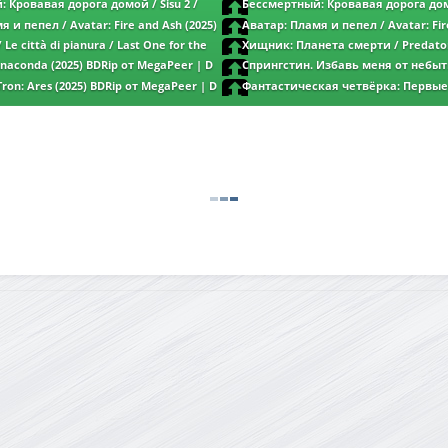
 Кровавая дорога домой / Sisu 2 /
Бессмертный: Кровавая дорога домо
enge (2025) WEB-DLRip от ELEKTRI4KA | D
Sisu: Road to Revenge (2025) WEB-DLRip 
 и пепел / Avatar: Fire and Ash (2025)
Аватар: Пламя и пепел / Avatar: Fir
| HDRezka Studio
r | D | MovieDalen
BDRip от MegaPeer | D | MovieDalen
Le città di pianura / Last One for the
Хищник: Планета смерти / Predator
p от MegaPeer | P | Кинопоиск HD
(2025) BDRip от MegaPeer | D | MovieDal
naconda (2025) BDRip от MegaPeer | D
Спрингстин. Избавь меня от небыт
Springsteen: Deliver Me from Nowhere (2
Tron: Ares (2025) BDRip от MegaPeer | D
Фантастическая четвёрка: Первые
MegaPeer | D | MovieDalen
Fantastic Four: First Steps (2025) BDRip о
MovieDalen