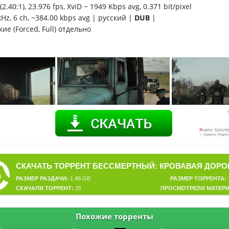
2.40:1), 23.976 fps, XviD ~ 1949 Kbps avg, 0.371 bit/pixel
kHz, 6 ch, ~384.00 kbps avg | русский |
DUB
|
ие (Forced, Full) отдельно
РАЗМЕР РАЗДАЧИ:
1.46 GB
РАЗМЕР ТОРРЕНТА:
СКАЧАЛИ ТОРРЕНТ:
25
ПРОСМОТРЕЛИ МАТЕРИ
Похожие торренты