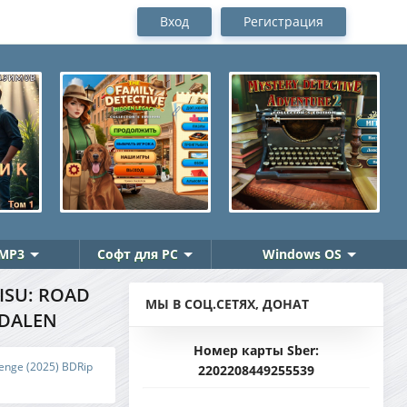
Вход
Регистрация
MP3
Софт для PC
Windows OS
ISU: ROAD
МЫ В СОЦ.СЕТЯХ, ДОНАТ
EDALEN
Номер карты Sber:
venge (2025) BDRip
2202208449255539