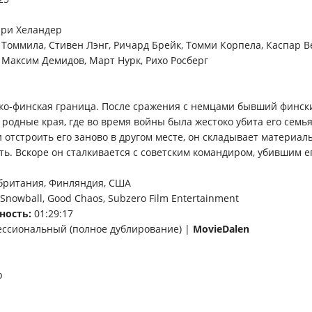
ри Хеландер
Томмила, Стивен Лэнг, Ричард Брейк, Томми Корпела, Каспар В
, Максим Демидов, Март Нурк, Рихо Росберг
тско-финская граница. После сражения с немцами бывший финск
 родные края, где во время войны была жестоко убита его семь
 отстроить его заново в другом месте, он складывает материалы
ть. Вскоре он сталкивается с советским командиром, убившим е
британия, Финляндия, США
Snowball, Good Chaos, Subzero Film Entertainment
ность:
01:29:17
ссиональный (полное дублирование) |
MovieDalen
p