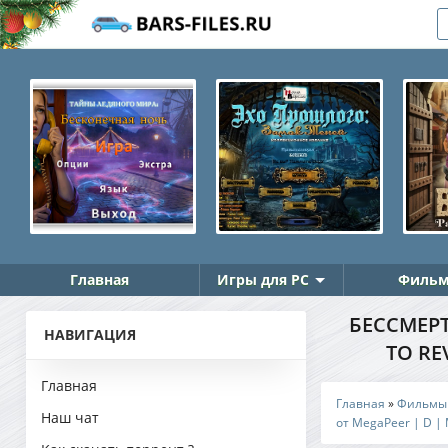
Главная
Игры для PC
Фильм
БЕССМЕРТ
НАВИГАЦИЯ
TO RE
Главная
Главная
»
Фильмы
Наш чат
от MegaPeer | D |