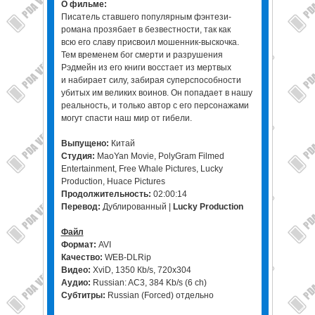
О фильме:
Писатель ставшего популярным фэнтези-
романа прозябает в безвестности, так как
всю его славу присвоил мошенник-выскочка.
Тем временем бог смерти и разрушения
Рэдмейн из его книги восстает из мертвых
и набирает силу, забирая суперспособности
убитых им великих воинов. Он попадает в нашу
реальность, и только автор с его персонажами
могут спасти наш мир от гибели.
Выпущено:
Китай
Студия:
MaoYan Movie, PolyGram Filmed
Entertainment, Free Whale Pictures, Lucky
Production, Huace Pictures
Продолжительность:
02:00:14
Перевод:
Дублированный |
Lucky Production
Файл
Формат:
AVI
Качество:
WEB-DLRip
Видео:
XviD, 1350 Кb/s, 720x304
Аудио:
Russian: AC3, 384 Kb/s (6 ch)
Субтитры:
Russian (Forced) отдельно