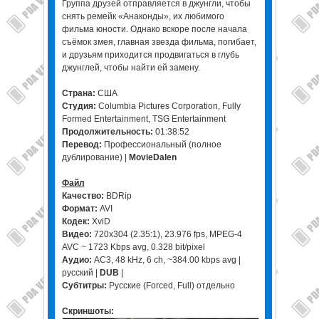
Группа друзей отправляется в джунгли, чтобы
снять ремейк «Анаконды», их любимого
фильма юности. Однако вскоре после начала
съёмок змея, главная звезда фильма, погибает,
и друзьям приходится продвигаться в глубь
джунглей, чтобы найти ей замену.
Страна:
США
Студия:
Columbia Pictures Corporation, Fully
Formed Entertainment, TSG Entertainment
Продолжительность:
01:38:52
Перевод:
Профессиональный (полное
дублирование) |
MovieDalen
Файл
Качество:
BDRip
Формат:
AVI
Кодек:
XviD
Видео:
720x304 (2.35:1), 23.976 fps, MPEG-4
AVC ~ 1723 Kbps avg, 0.328 bit/pixel
Аудио:
AC3, 48 kHz, 6 ch, ~384.00 kbps avg |
русский |
DUB
|
Субтитры:
Русские (Forced, Full) отдельно
Скриншоты: