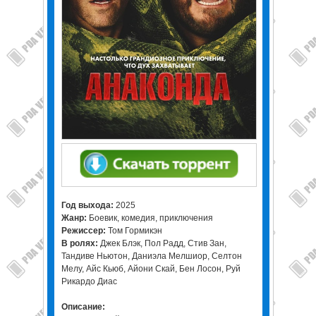
Год выхода:
2025
Жанр:
Боевик, комедия, приключения
Режиссер:
Том Гормикэн
В ролях:
Джек Блэк, Пол Радд, Стив Зан,
Тандиве Ньютон, Даниэла Мелшиор, Селтон
Мелу, Айс Кьюб, Айони Скай, Бен Лосон, Руй
Рикардо Диас
Описание: