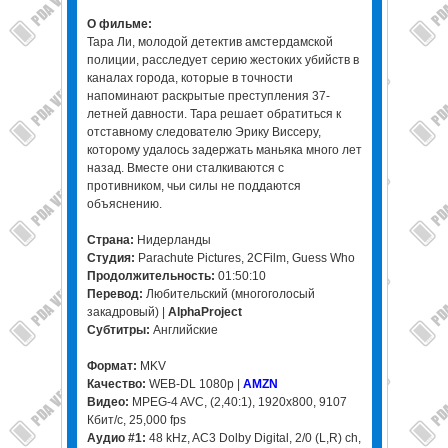
О фильме:
Тара Ли, молодой детектив амстердамской
полиции, расследует серию жестоких убийств в
каналах города, которые в точности
напоминают раскрытые преступления 37-
летней давности. Тара решает обратиться к
отставному следователю Эрику Виссеру,
которому удалось задержать маньяка много лет
назад. Вместе они сталкиваются с
противником, чьи силы не поддаются
объяснению.
Страна:
Нидерланды
Студия:
Parachute Pictures, 2CFilm, Guess Who
Продолжительность:
01:50:10
Перевод:
Любительский (многоголосый
закадровый) |
AlphaProject
Субтитры:
Английские
Формат:
MKV
Качество:
WEB-DL 1080p |
AMZN
Видео:
MPEG-4 AVC, (2,40:1), 1920x800, 9107
Кбит/с, 25,000 fps
Аудио #1:
48 kHz, AC3 Dolby Digital, 2/0 (L,R) ch,