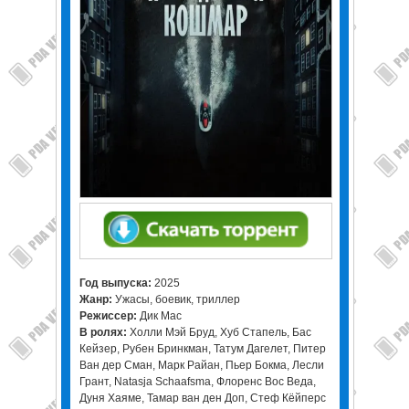
Год выпуска:
2025
Жанр:
Ужасы, боевик, триллер
Режиссер:
Дик Мас
В ролях:
Холли Мэй Бруд, Хуб Стапель, Бас
Кейзер, Рубен Бринкман, Татум Дагелет, Питер
Ван дер Сман, Марк Райан, Пьер Бокма, Лесли
Грант, Natasja Schaafsma, Флоренс Вос Веда,
Дуня Хаяме, Тамар ван ден Доп, Стеф Кёйперс