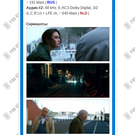
~ 192 kbps |
RUS
|
Аудио #2:
48 kHz, E-AC3 Dolby Digital, 3/2
(L,C,R,l,r) + LFE ch, ~ 640 kbps |
NLD
|
Скриншоты: