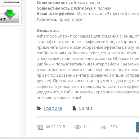
Совместимость с Vista:
полная
Совместимость с Windows 7:
полная
Язык интерфейса:
Мультиязычный (русский прису
Таблетка:
Присутствует
Описание:
Ashampoo Snap - программа для создания скриншот
экрана) со встроенным графическим редактором, 
применять самые разнообразные эффекты к получ
изображениям, добавлять текст, тени, неограничен
отмены действий, изменение размера. Обладает о
удобным пользовательским интерфейсом. Вы може
моментальные снимки непосредственно через элек
при использовании интегрированной опции отправ
другое). Программа имеет инструменты для редакт
эффекты и уникальный пользовательский интерфей
увидеть это, чтобы поверить - графическое редакт
не было таким легким!
Графика
50 MB
06.02.2015
1111
579