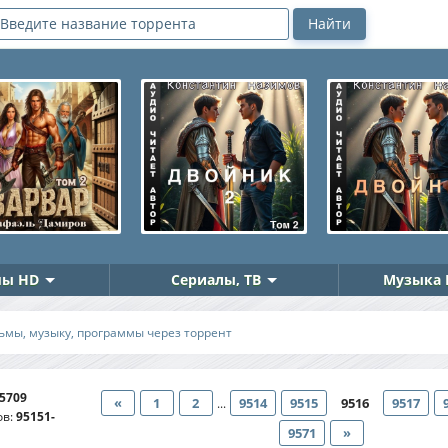
ы HD
Сериалы, ТВ
Музыка 
ьмы, музыку, программы через торрент
5709
«
1
2
9514
9515
9516
9517
...
ов
:
95151-
9571
»