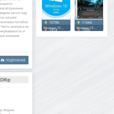
ающихся
ное вторжение.
видели нечто над
ысы начали
 экипажа погибла
10786
11666
Часть экипажа не
Windows 10 ...
Windows 10 ...
1414
1550
неуязвимость и
ные желания.
ПОДРОБНЕЕ
VDRip
а), Мария