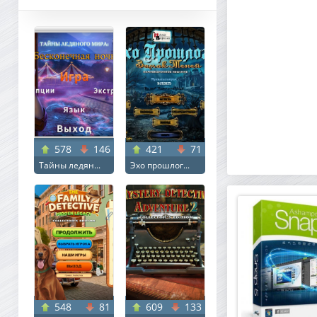
578
146
421
71
Тайны ледян...
Эхо прошлог...
548
81
609
133