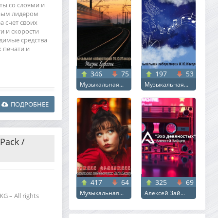
ты со слоями и
вным лидером
а счет своих
и и скорости
одимые средства
 печати и
346
75
197
53
Музыкальная...
Музыкальная...
ПОДРОБНЕЕ
Pack /
417
64
325
69
Музыкальная...
Алексей Зай...
 – All rights