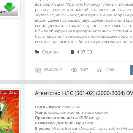
возглавляющая "Красную Команду" ученых, заним
расследованием и попыткой остановить инопланет
Жуткое случилось на одном судне в море. Моряки у
водой. Далее последовал звук. Далее тараканы и кр
вытанцовывать на палубе странные символы. Часть
и была обнаружена в деформированном состоянии. 
была найдена. Пережившие произошедшее обрели 
весьма странные способности и уж совсем непонят
Сериалы
4.37 GB
05.02.2015
3267
1268
Агентство НЛС [S01-02] (2000-2004) D
Год выпуска
: 2000-2004
Жанр
: комедийно-детективный сериал
Продолжительность
: 45-50 минут
Режиссер
: Дмитрий Парменов
В ролях
: Игорь Ботвин (Андрей), Тарас Бибич (Миш