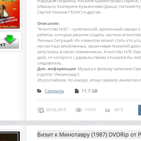
Наруцкая (Марина), Наталия Бурмистрова (Лариса),
(Иваныч), Екатерина Кузьмичева (Даша), Наталия Ку
Сергей Уманов ("Катя") и другие.
Описание:
"Агентство НЛС" - хулиганский, ироничный сериал 
ребятах, которые решили создать частное агентств
Личных Ситуаций. Их клиентом может стать кто уго
несчастных влюбленных, заканчивая пожилой дамо
запуталась в своих племянниках. Агентство НЛС бер
дело, от которого с удовольствием отказался бы 
следователь.
Доп. информация
: Музыка к фильму написана С
(группа "Ленинград").
Из российских, по юмору, этому сериалу аналогов и
Сериалы
11.7 GB
05.02.2015
11519
4573
Визит к Минотавру (1987) DVDRip от 