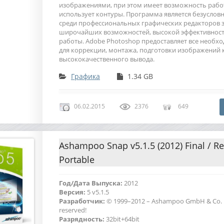
изображениями, при этом имеет возможность рабо
использует контуры. Программа является безусло
среди профессиональных графических редакторов з
широчайших возможностей, высокой эффективност
работы. Adobe Photoshop предоставляет все необх
для коррекции, монтажа, подготовки изображений к
высококачественного вывода.
Графика
1.34 GB
06.02.2015
2376
649
Ashampoo Snap v5.1.5 (2012) Final / Re
Portable
Год/Дата Выпуска:
2012
Версия:
5 v5.1.5
Разработчик:
© 1999–2012 – Ashampoo GmbH & Co. KG
reserved!
Разрядность:
32bit+64bit