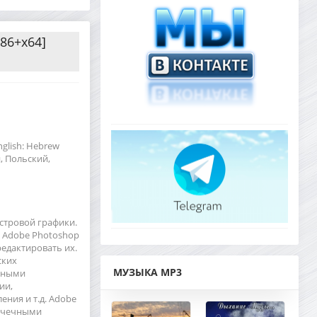
x86+x64]
nglish: Hebrew
, Польский,
стровой графики.
 Adobe Photoshop
редактировать их.
ских
МУЗЫКА MP3
анными
ии,
ния и т.д. Adobe
точечными