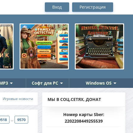
Вход
Регистрация
MP3
Софт для PC
Windows OS
Игровые новости
МЫ В СОЦ.СЕТЯХ, ДОНАТ
Номер карты Sber:
9518
9570
...
2202208449255539