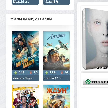
[Switch] Li...
[Switch] Fi...
ФИЛЬМЫ HD, СЕРИАЛЫ
245
89
536
98
Ангелы Ладо...
Литвяк (202...