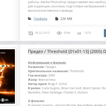
работы. Adobe Photoshop предоставляет все необх
для коррекции, монтажа, подготовки изображений к
высококачественного вывода.
Графика
226 MB
06.02.2015
9396
1474
Предел / Threshold [01x01-13] (2005) 
Информация о фильме
Название:
Предел
Оригинальное название:
Threshold
Год выхода:
2005
Жанр:
Фантастика
Автор идеи:
Bragi F. Schut
В ролях:
Carla Gugino, Brian Van Holt, Brent Spiner, Ro
Benedict, Peter Dinklage, Charles S. Dutton
О фильме:
В центре сюжета - доктор Молли Энн Кэфри, волею 