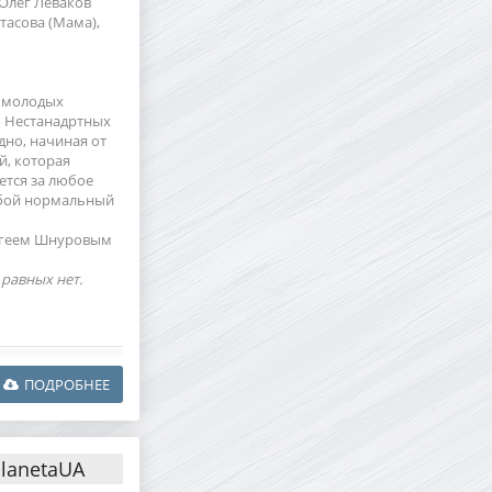
 Олег Леваков
тасова (Мама),
о молодых
о Нестанадртных
дно, начиная от
й, которая
ется за любое
любой нормальный
ергеем Шнуровым
 равных нет.
ПОДРОБНЕЕ
PlanetaUA