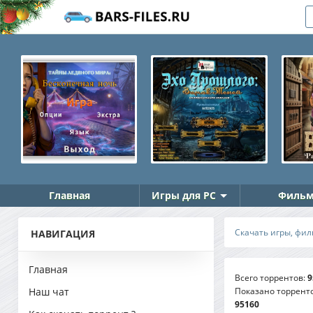
Главная
Игры для PC
Фильм
Скачать игры, фил
НАВИГАЦИЯ
Главная
Всего торрентов
:
9
Показано торрент
Наш чат
95160