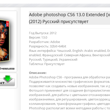
Adobe photoshop CS6 13.0 Extended [
(2012) Русский присутствует
Год Выпуска: 2012
Версия: 13.0
Разработчик: Adobe
Разрядность: 32bit+64bit
Язык интерфейса: Чешский, English: Arabic enabled, E
enabled, Французский: Северная Африка, Венгерский
Русский, Турецкий, Украинский
Таблетка: Присутствует
Описание:
Adobe Photoshop CS6 - программа для обработки ра
Поддерживается множество графических форматов.
позволяет как создавать новые изображения, так и 
Фотошоп применяют для создания фотореалистиче
изображений, для работы с цветными отсканиров
изображениями, для ретуширования, цветокоррекц
коллажирования, трансформации графики, цветоделе
Photoshop располагает всеми методами работы с 