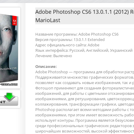
Adobe Photoshop CS6 13.0.1.1 (2012) 
MarioLast
Название программы: Adobe Photoshop CS6
Версия программы: 13.0.1.1 Extended
Адрес официального сайта: Adobe
Язык интерфейса: Русский, Английский, Украинский
Лечение: Вылечено
Описание:
Adobe Photoshop — программа для обработки раст
Поддерживается множество графических форматов.
позволяет как создавать новые изображения, так и 
Фотошоп применяют для создания фотореалистиче
изображений, для работы с цветными отсканиров
изображениями, для ретуширования, цветокоррекц
коллажирования, трансформации графики, цветоделе
Photoshop располагает всеми методами работы с 
изображениями, при этом имеет возможность рабо
использует контуры. Программа является безусло
среди профессиональных графических редакторов з
широчайших возможностей, высокой эффективност