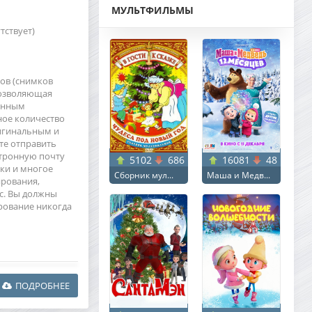
МУЛЬТФИЛЬМЫ
тствует)
ов (снимков
позволяющая
енным
ное количество
ригинальным и
те отправить
тронную почту
5102
686
16081
48
ки и многое
Сборник мул...
Маша и Медв...
ирования,
с. Вы должны
ирование никогда
ПОДРОБНЕЕ