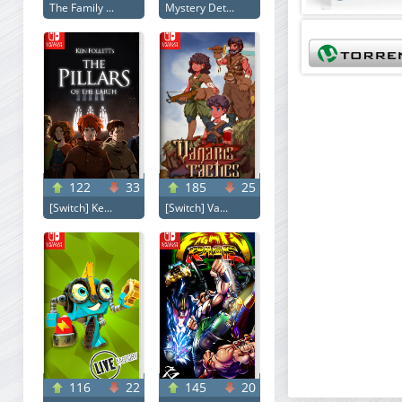
The Family ...
Mystery Det...
122
33
185
25
[Switch] Ke...
[Switch] Va...
116
22
145
20