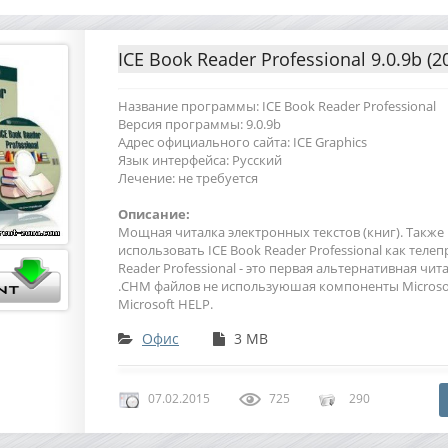
ICE Book Reader Professional 9.0.9b (2
Название программы: ICE Book Reader Professional
Версия программы: 9.0.9b
Адрес официального сайта: ICE Graphics
Язык интерфейса: Русский
Лечение: не требуется
Описание:
Мощная читалка электронных текстов (книг). Такж
использовать ICE Book Reader Professional как телеп
Reader Professional - это первая альтернативная чита
.CHM файлов не используюшая компоненты Microsof
Microsoft HELP.
Офис
3 MB
07.02.2015
725
290