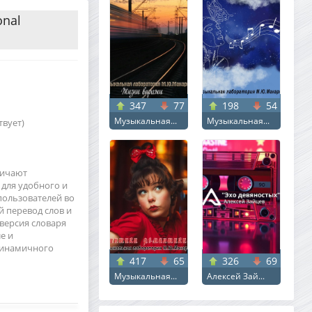
onal
347
77
198
54
Музыкальная...
Музыкальная...
твует)
личают
 для удобного и
пользователей во
 перевод слов и
 версия словаря
е и
динамичного
417
65
326
69
Музыкальная...
Алексей Зай...