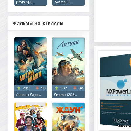
[Switch] Li...
[Switch] Fi...
ФИЛЬМЫ HD, СЕРИАЛЫ
245
90
537
98
Ангелы Ладо...
Литвяк (202...