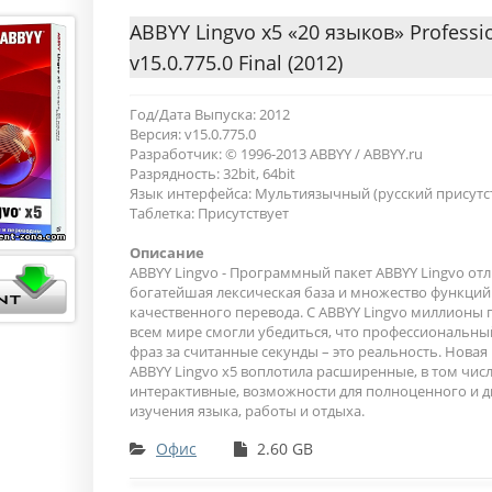
ABBYY Lingvo х5 «20 языков» Professi
v15.0.775.0 Final (2012)
Год/Дата Выпуска: 2012
Версия: v15.0.775.0
Разработчик: © 1996-2013 ABBYY / ABBYY.ru
Разрядность: 32bit, 64bit
Язык интерфейса: Мультиязычный (русский присутс
Таблетка: Присутствует
Описание
ABBYY Lingvo - Программный пакет ABBYY Lingvo от
богатейшая лексическая база и множество функций
качественного перевода. С ABBYY Lingvo миллионы 
всем мире смогли убедиться, что профессиональный
фраз за считанные секунды – это реальность. Новая
ABBYY Lingvo x5 воплотила расширенные, в том числ
интерактивные, возможности для полноценного и 
изучения языка, работы и отдыха.
Офис
2.60 GB