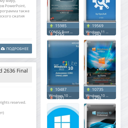
му миру,
ов PowerPoint,
 Программа также
еского сжатия
15985
19569
COMSS Boot ...
Windows 11 ...
2765
1943
ПОДРОБНЕЕ
d 2636 Final
10487
10735
Windows 10 ...
Windows 10 ...
1691
1294
ights reserved.
ет)