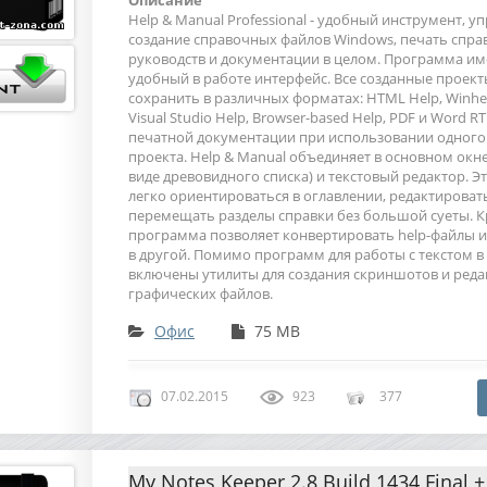
Описание
Help & Manual Professional - удобный инструмент,
создание справочных файлов Windows, печать спр
руководств и документации в целом. Программа им
удобный в работе интерфейс. Все созданные проек
сохранить в различных форматах: HTML Help, Winhelp
Visual Studio Help, Browser-based Help, PDF и Word RT
печатной документации при использовании одного 
проекта. Help & Manual объединяет в основном окне
виде древовидного списка) и текстовый редактор. Э
легко ориентироваться в оглавлении, редактироват
перемещать разделы справки без большой суеты. К
программа позволяет конвертировать help-файлы и
в другой. Помимо программ для работы с текстом в
включены утилиты для создания скриншотов и ред
графических файлов.
Офис
75 MB
07.02.2015
923
377
My Notes Keeper 2.8 Build 1434 Final +