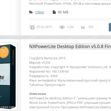
Microsoft PowerPoint, HTML, EPUB и текстовые доку
Офис
85 MB
07.02.2015
1234
355
NXPowerLite Desktop Edition v5.0.8 Fin
Год/Дата Выпуска: 2013
Версия: v5.0.8
Разработчик: Copyright © Neuxpower Solutions Ltd. 2
Registered No: 740 1339 66
Разрядность: 32bit
Язык интерфейса: Мультиязычный (русский присутс
Таблетка: Присутствует
Описание
NXPowerLite Desktop Edition 5 - уменьшает размер
Word, Excel, PowerPoint, JPEG и PDF, упрощая процес
электронной почте. Программа NXPowerLite Desktop 