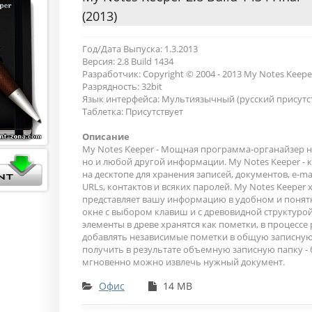
(2013)
Год/Дата Выпуска: 1.3.2013
Версия: 2.8 Build 1434
Разработчик: Copyright © 2004 - 2013 My Notes Keepe
Разрядность: 32bit
Язык интерфейса: Мультиязычный (русский присутс
Таблетка: Присутствует
Описание
My Notes Keeper - Мощная программа-органайзер н
но и любой другой информации. My Notes Keeper - 
на десктопе для хранения записей, документов, e-mai
URLs, контактов и всяких паролей. My Notes Keeper 
представляет вашу информацию в удобном и поня
окне с выбором клавиш и с древовидной структурой
элементы в древе хранятся как пометки, в процесс
добавлять независимые пометки в общую записную
получить в результате объемную записную папку - 
мгновенно можно извлечь нужный документ.
Офис
14 MB