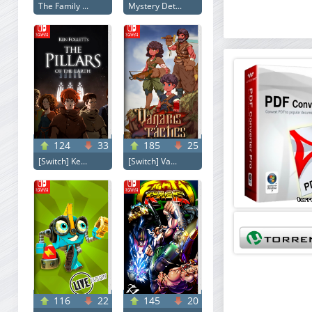
The Family ...
Mystery Det...
124
33
185
25
[Switch] Ke...
[Switch] Va...
116
22
145
20