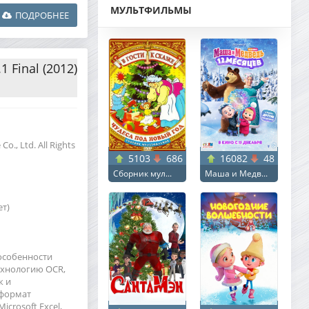
МУЛЬТФИЛЬМЫ
ПОДРОБНЕЕ
 Final (2012)
., Ltd. All Rights
5103
686
16082
48
Сборник мул...
Маша и Медв...
ет)
 особенности
ехнологию OCR,
к и
 формат
crosoft Excel,