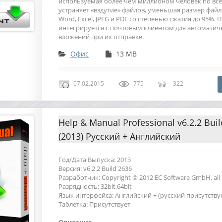
используемая более чем миллионом человек по все
устраняет «вздутие» файлов, уменьшая размер файл
Word, Excel, JPEG и PDF со степенью сжатия до 95%.
интегрируется с почтовым клиентом для автоматич
вложений при их отправке.
Офис
13 MB
07.02.2015
775
322
Help & Manual Professional v6.2.2 Buil
(2013) Русский + Английский
Год/Дата Выпуска: 2013
Версия: v6.2.2 Build 2636
Разработчик: Copyright © 2012 EC Software GmbH, all r
Разрядность: 32bit,64bit
Язык интерфейса: Английский + (русский присутству
Таблетка: Присутствует