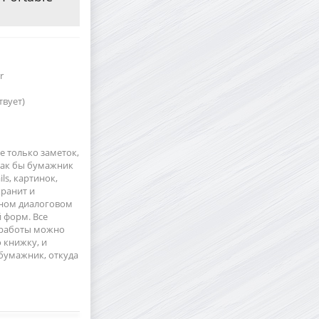
r
твует)
е только заметок,
как бы бумажник
ls, картинок,
хранит и
тном диалоговом
 форм. Все
е работы можно
 книжку, и
бумажник, откуда