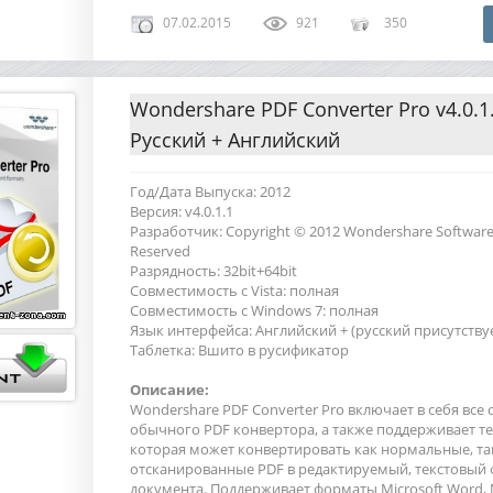
07.02.2015
921
350
Wondershare PDF Converter Pro v4.0.1.1
Русский + Английский
Год/Дата Выпуска: 2012
Версия: v4.0.1.1
Разработчик: Copyright © 2012 Wondershare Software Co
Reserved
Разрядность: 32bit+64bit
Совместимость с Vista: полная
Совместимость с Windows 7: полная
Язык интерфейса: Английский + (русский присутству
Таблетка: Вшито в русификатор
Описание:
Wondershare PDF Converter Pro включает в себя все
обычного PDF конвертора, а также поддерживает т
которая может конвертировать как нормальные, та
отсканированные PDF в редактируемый, текстовый
документа. Поддерживает форматы Microsoft Word, Mi