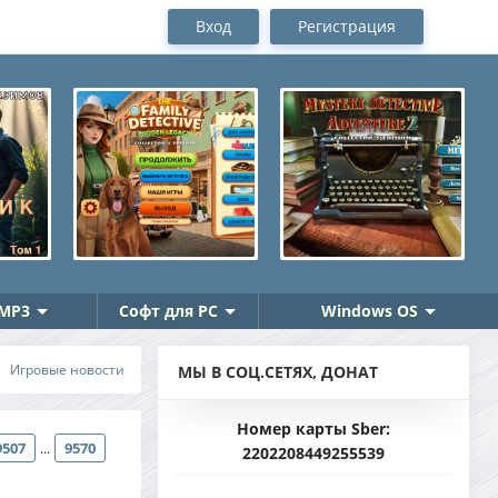
Вход
Регистрация
MP3
Софт для PC
Windows OS
Игровые новости
МЫ В СОЦ.СЕТЯХ, ДОНАТ
Номер карты Sber:
9507
9570
...
2202208449255539