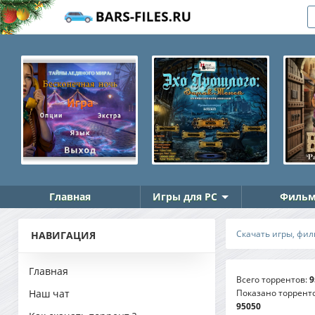
Главная
Игры для PC
Фильм
Скачать игры, фил
НАВИГАЦИЯ
Главная
Всего торрентов
:
9
Показано торрент
Наш чат
95050