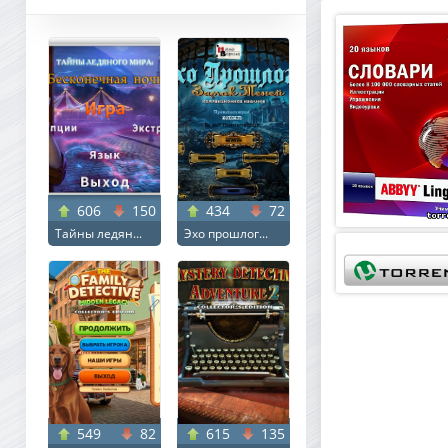
606
150
434
72
Тайны ледян...
Эхо прошлог...
549
82
615
135