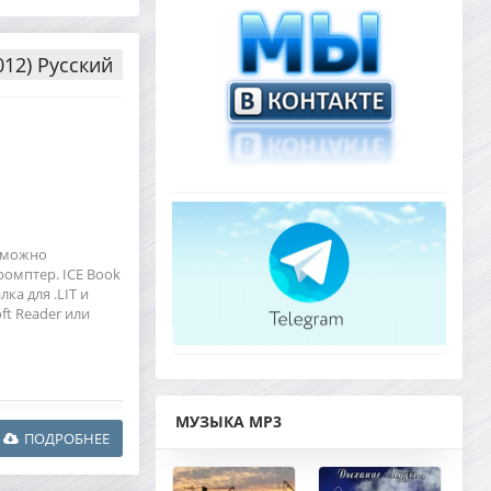
012) Русский
е можно
ромптер. ICE Book
лка для .LIT и
t Reader или
МУЗЫКА MP3
ПОДРОБНЕЕ