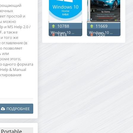
 упрощающий
авочных
еет простой и
ты можно
10788
11669
 и MS Help 2.0 /
F, а также
Windows 10 ...
Windows 10 ...
1414
1550
и того же
 оглавление (в
то позволяет
ь или
роме этого,
з одного формата
 Help & Manual
актирования
ПОДРОБНЕЕ
 Portable