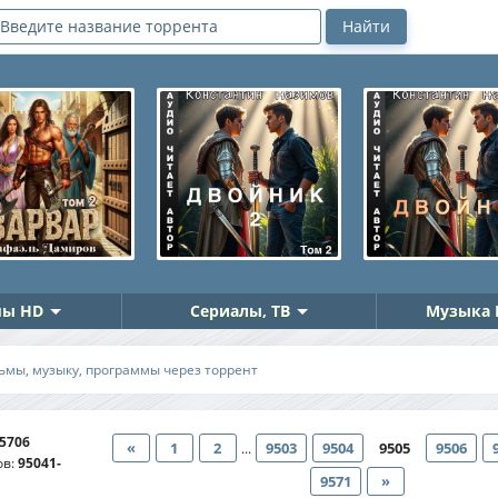
ы HD
Сериалы, ТВ
Музыка 
ьмы, музыку, программы через торрент
5706
«
1
2
9503
9504
9505
9506
...
ов
:
95041-
9571
»