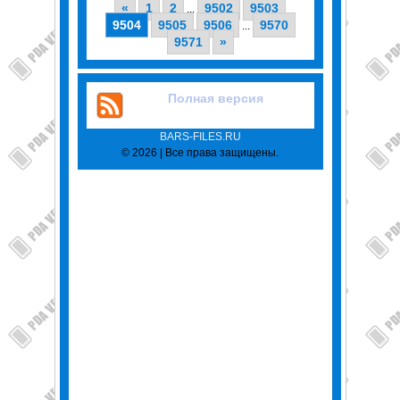
«
1
2
9502
9503
...
9504
9505
9506
9570
...
9571
»
Полная версия
BARS-FILES.RU
© 2026 | Все права защищены.