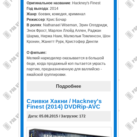
Оригинальное название
: Hackney's Finest
Год выхода
: 2014
Жанр
: боевик, комедия, криминал
Режиссер
: Крис Бочар
В ролях
: Nathanael Wiseman, Эрин Оллдридж,
Энок Фрост, Марлон Ллойд Аллен, Раджан
Шарма, Ниржа Наик, Малкольм Томлинсон, Шон
Кронин, Жанетт Рурк, Кристофер Дингли
О фильме:
Мелкий наркодилер оказывается в большой
беде, когда продажный коп пытается украсть
партию, предназначенную для валлийско -
ямайской группировки.
Подробнее
Сливки Хакни / Hackney's
Finest (2014) DVDRip-AVC
Дата: 05.08.2015 / Загрузок: 172