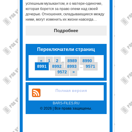
успешным музыкантом, и о матери-одиночке,
которая борется за право опеки над своей
дочерью. Отношения, складывающиеся между
ними, могут изменить их жизни навсегда…
Подробнее
Переключатели страниц
«
1
2
8989
8990
...
8991
8992
8993
9571
...
9572
»
Полная версия
BARS-FILES.RU
© 2026 | Все права защищены.