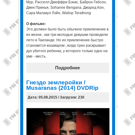
Мур, Расселл Джеффри Бэнкс, Байрон Гибсон,
Джек Принья, Sohanne Bengana, Джаред Кон,
Сара Малакул Лэйн, Wallop Terathong
О фильме:
Это должен было быть обычное приключение в
их жизни , как три молодые девушки проводили
лето в Таиланде. Но их приключение быстро
становится кошмаром , когда трио раскрывает
дух убитого ребенка, у которого только одно на
уме - месть.
Подробнее
Гнездо землеройки /
Musaranas (2014) DVDRip
Дата: 05.08.2015 / Загрузок: 230