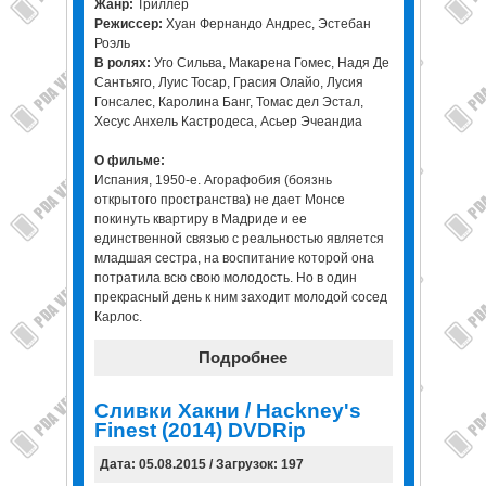
Жанр:
Триллер
Режиссер:
Хуан Фернандо Андрес, Эстебан
Роэль
В ролях:
Уго Сильва, Макарена Гомес, Надя Де
Сантьяго, Луис Тосар, Грасия Олайо, Лусия
Гонсалес, Каролина Банг, Томас дел Эстал,
Хесус Анхель Кастродеса, Асьер Эчеандиа
О фильме:
Испания, 1950-е. Агорафобия (боязнь
открытого пространства) не дает Монсе
покинуть квартиру в Мадриде и ее
единственной связью с реальностью является
младшая сестра, на воспитание которой она
потратила всю свою молодость. Но в один
прекрасный день к ним заходит молодой сосед
Карлос.
Подробнее
Сливки Хакни / Hackney's
Finest (2014) DVDRip
Дата: 05.08.2015 / Загрузок: 197