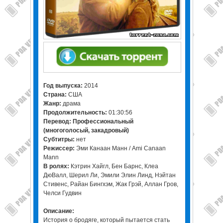
Год выпуска:
2014
Страна:
США
Жанр:
драма
Продолжительность:
01:30:56
Перевод:
Профессиональный
(многоголосый, закадровый)
Cубтитры:
нет
Режиссер:
Эми Канаан Манн / Ami Canaan
Mann
В ролях:
Кэтрин Хайгл, Бен Барнс, Клеа
ДюВалл, Шерил Ли, Эмили Элин Линд, Нэйтан
Стивенс, Райан Бингхэм, Жак Грэй, Аллан Гров,
Челси Гудвин
Описание:
История о бродяге, который пытается стать