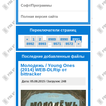
Софт/Программы
Полная версия сайта
Переключатели страниц
«
1
2
8989
8990
8991
...
8992
8993
9571
9572
»
...
Последние добавленные файлы
Молодежь / Young Ones
(2014) WEB-DLRip от
bittracker
Дата: 05.08.2015 / Загрузок: 248