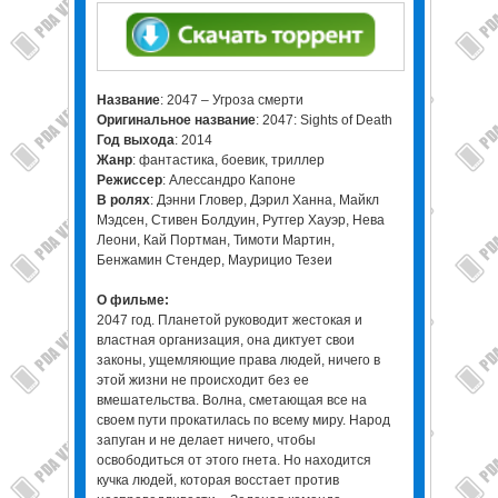
Название
: 2047 – Угроза смерти
Оригинальное название
: 2047: Sights of Death
Год выхода
: 2014
Жанр
: фантастика, боевик, триллер
Режиссер
: Алессандро Капоне
В ролях
: Дэнни Гловер, Дэрил Ханна, Майкл
Мэдсен, Стивен Болдуин, Рутгер Хауэр, Нева
Леони, Кай Портман, Тимоти Мартин,
Бенжамин Стендер, Маурицио Тезеи
О фильме:
2047 год. Планетой руководит жестокая и
властная организация, она диктует свои
законы, ущемляющие права людей, ничего в
этой жизни не происходит без ее
вмешательства. Волна, сметающая все на
своем пути прокатилась по всему миру. Народ
запуган и не делает ничего, чтобы
освободиться от этого гнета. Но находится
кучка людей, которая восстает против