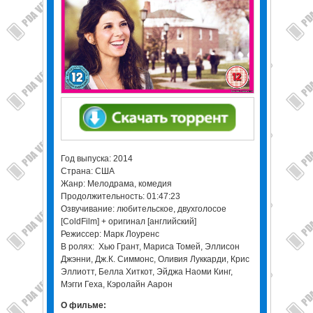
Год выпуска: 2014
Страна: США
Жанр: Мелодрама, комедия
Продолжительность: 01:47:23
Озвучивание: любительское, двухголосое
[ColdFilm] + оригинал [английский]
Режиссер: Марк Лоуренс
В ролях: Хью Грант, Мариса Томей, Эллисон
Джэнни, Дж.К. Симмонс, Оливия Луккарди, Крис
Эллиотт, Белла Хиткот, Эйджа Наоми Кинг,
Мэгги Геха, Кэролайн Аарон
О фильме: