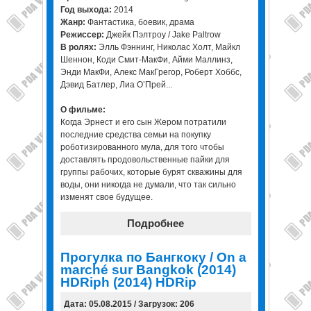
Год выхода:
2014
Жанр:
Фантастика, боевик, драма
Режиссер:
Джейк Пэлтроу / Jake Paltrow
В ролях:
Элль Фэннинг, Николас Холт, Майкл
Шеннон, Коди Смит-МакФи, Айми Маллинз,
Энди МакФи, Алекс МакГрегор, Роберт Хоббс,
Дэвид Батлер, Лиа О’Прей...
О фильме:
Когда Эрнест и его сын Жером потратили
последние средства семьи на покупку
роботизированного мула, для того чтобы
доставлять продовольственные пайки для
группы рабочих, которые бурят скважины для
воды, они никогда не думали, что так сильно
изменят свое будущее.
Подробнее
Прогулка по Бангкоку / On a
marché sur Bangkok (2014)
HDRiph (2014) HDRip
Дата: 05.08.2015 / Загрузок: 206