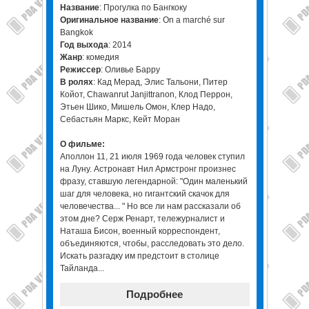
Название
: Прогулка по Бангкоку
Оригинальное название
: On a marché sur
Bangkok
Год выхода
: 2014
Жанр
: комедия
Режиссер
: Оливье Барру
В ролях
: Кад Мерад, Элис Тальони, Питер
Койот, Chawanrut Janjittranon, Клод Перрон,
Этьен Шико, Мишель Омон, Клер Надо,
Себастьян Маркс, Кейт Моран
О фильме:
Аполлон 11, 21 июля 1969 года человек ступил
на Луну. Астронавт Нил Армстронг произнес
фразу, ставшую легендарной: "Один маленький
шаг для человека, но гигантский скачок для
человечества... " Но все ли нам рассказали об
этом дне? Серж Ренарт, тележурналист и
Наташа Бисон, военный корреспондент,
объединяются, чтобы, расследовать это дело.
Искать разгадку им предстоит в столице
Тайланда...
Подробнее